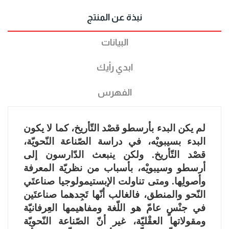
نبذة عن المنتج
البيانات
ابدي رأيك
الفهرس
لم يكن البدء بأرسطو قصْد التّأريخ، كما لا يكون
البدء بسيبويْه، في دراسة الصّناعة النّحويّة،
قصْد التّأريخ. ولكن ينبعث الدّارسون إلى
أرسطو وسيبويْه، بأسباب من نظريّة المعرفة
وأصولِها. ومتى تناولت الإبستيمولوجيا صناعتَي
النّحو والمنطق، فالغالب أنّها تَجِدهما صناعتَين
في جنْسٍ عامّ هو اللّغة ومفاهيمها العِرفانيّة
ومقولاتها العقْليّة، غير أنّ الصّناعة النّحويّة