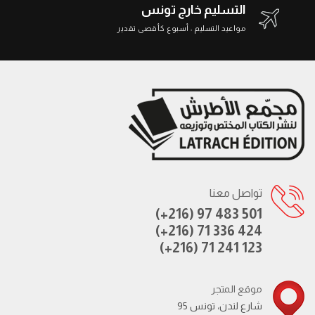
التسليم خارج تونس
مواعيد التسليم : أسبوع كأقصى تقدير
تواصل معنا
(+216) 97 483 501
(+216) 71 336 424
(+216) 71 241 123
موقع المتجر
95 شارع لندن، تونس