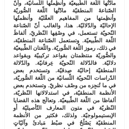
مادّتُها اللّغة الطّبيعيّة وأنظِمتُها اللّسانيّة، وأنّ
الصّناعةَ المنطقيّة مادّتُها اللّغة الصُّوريّة
وأنظِمتها من المفاهيم العقْليّة وأنظمتُها
الإحاليّة والدّلاليّة. هذا، والغالب أنّ الصّناعة
النّحويّة تستعمل، في وصْفِها النّظريّ، ألفاظَ
اللّغة الطّبيعيّة. وتستعمل الصّناعة المنطقيّة،
في ذلك، رموز اللّغة الصُّوريّة. واللّغتان الطّبيعيّة
والصُّوريّة منتظمتان بقواعد تركيبيّة وبقواعد
دلاليّة. فالدّلالة النّحويّة عِرفانيّة. والدّلالة
المنطقيّة إحاليّة صِدقيّة. وتستخدم بعض
الدّراسات النّحويّة اللّسانيّة من اللّغة الصُّوريّة،
في ما تُنجِزه من وصْف نظريّ. وتستخدم بعض
الأنظمة المنطقيّة، في استدلالاتها النّظريّة،
ألفاظا من اللّغة الطّبيعيّة. وتعالَج هذه القضايا
النّظريّة في متون المعارف التّأصيليّة أو
الإبستيمولوجيّة. ولذلك، فكثير من الأنظمة
المنطقيّة يَصْلُحُ في ضبْط مَبادئَ وآليّاتٍ