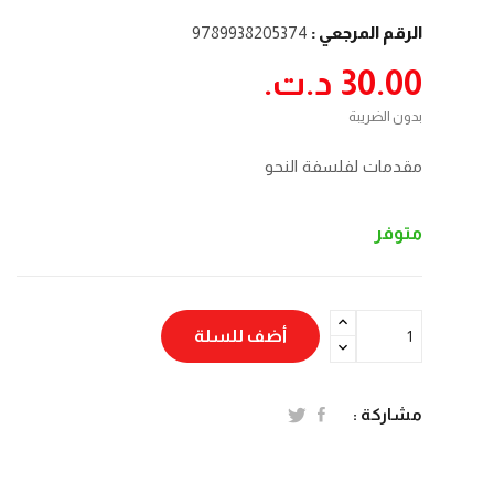
الرقم المرجعي :
9789938205374
30.00 د.ت.‏
بدون الضريبة
مقدمات لفلسفة النحو
متوفر
أضف للسلة
مشاركة :