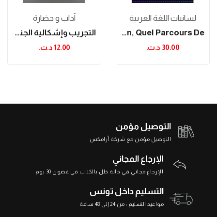
لسانيات اللغة العربية
آداب و حضارة
Du CECRL Au Contexte Tunisien, Quel Parcours De...
التجريب وإشكالية الجنس الروائي
30.00 د.ت.‏
12.00 د.ت.‏
التوصيل مؤمن
التوصيل مؤمن مع شركة أرامكس
الإرجاع المجاني
الإرجاع مجاني في حالة خلل بالكتاب في غضون 30 يوم
التسليم داخل تونس
مواعيد التسليم : من 24 إلى 48 ساعة