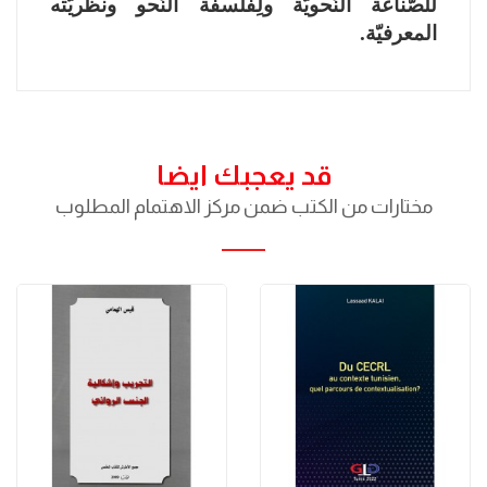
للصّناعة النّحويّة ولِفلسفة النّحو ونظريّته
المعرفيّة.
قد يعجبك ايضا
مختارات من الكتب ضمن مركز الاهتمام المطلوب