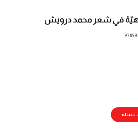
باهيّة في شعر محمد درويش
97899
للسلة