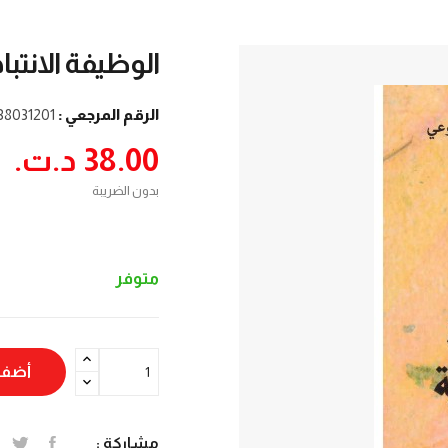
الوظيفة الانت
الرقم المرجعي :
38031201
38.00 د.ت.‏
بدون الضريبة
متوفر
أضف 
مشاركة :