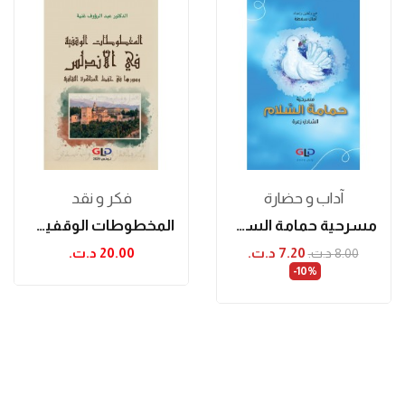
آداب و حضارة
فكر و نقد
مسرحية حمامة السلام
المخطوطات الوقفية في الأندلس ودورها في حفظ...
7.20 د.ت.‏
20.00 د.ت.‏
8.00 د.ت.‏
‎-10%