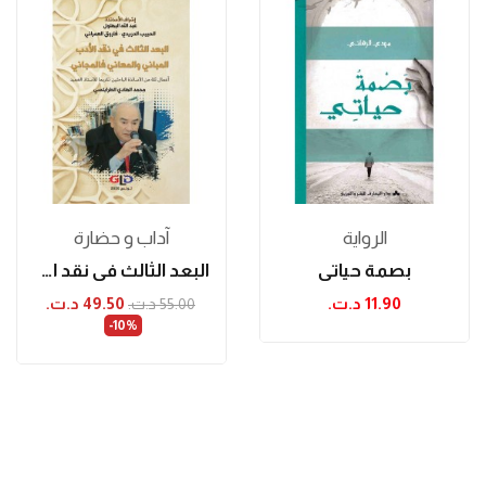
الرواية
آداب و حضارة
بصمة حياتي
البعد الثالث في نقد الأدب المباني والمعاني...
11.90 د.ت.‏
49.50 د.ت.‏
55.00 د.ت.‏
‎-10%