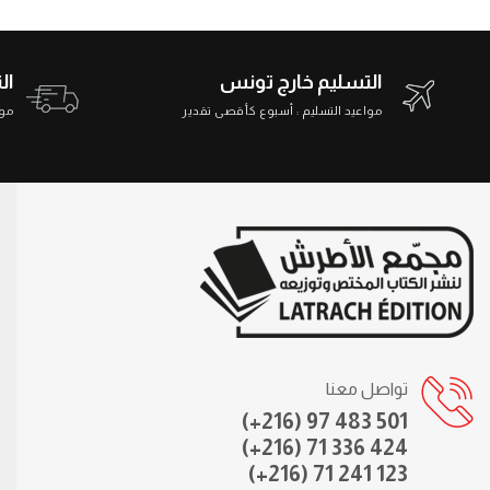
التسليم خارج تونس
ال
مواعيد التسليم : أسبوع كأقصى تقدير
مواعي
تواصل معنا
(+216) 97 483 501
(+216) 71 336 424
(+216) 71 241 123