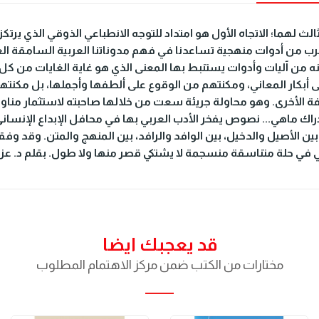
 ثالث لهما؛ الاتجاه الأول هو امتداد للتوجه الانطباعي الذوقي الذي يرت
 من أدوات منهجية تساعدنا في فهم مدوناتنا العربية السامقة العصيّ
من آليات وأدوات يستنبط بها المعنى الذي هو غاية الغايات من كل إنش
ى أبكار المعاني، ومكنتهم من الوقوع على ألطفها وأجملها، بل مكنتهم
لضفة الأخرى. وهو محاولة جريئة سعت من خلالها صاحبته لاستثمار مناو
 ماهي... نصوص يفخر الأدب العربي بها في محافل الإبداع الإنساني، 
بين الأصيل والدخيل، بين الوافد والرافد، بين المنهج والمتن. وقد وف
ي في حلة متناسقة منسجمة لا يشتكي قصر منها ولا طول. بقلم د. عز ا
قد يعجبك ايضا
مختارات من الكتب ضمن مركز الاهتمام المطلوب