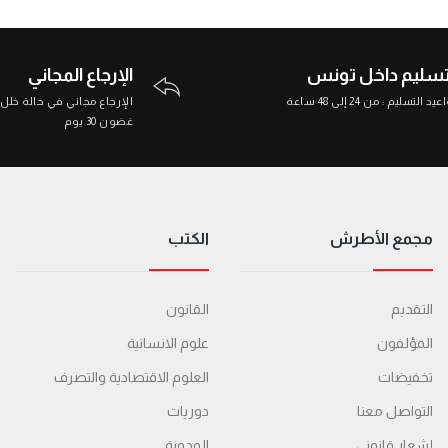
تسليم داخل تونس
الإرجاع المجاني
د التسليم : من 24 إلى 48 ساعة
الإرجاع مجاني في حالة خلل
غضون 30 يوم
مجمع الأطرش
الكتب
التقديم
القانون
المؤلفون
علوم الانسانية
تخفيضات
العلوم الاقتصادية والتصرف
التواصل معنا
دوريات
إشعار قانوني
المدونة