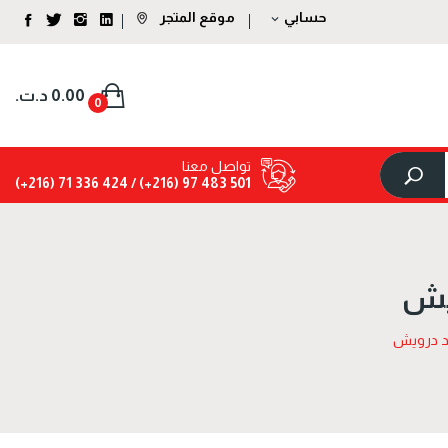
حسابي
موقع المتجر
expand_more
0.00 د.ت.‏
0
تواصل معنا
424 336 71 (216+)
501 483 97 (216+) /
ويش
مد درويش