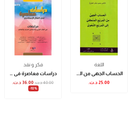
اللغة
فكر و نقد
الحساب الجهي من المربع المنطقي الى المربع النحوي
دراسات معاصرة في الفكر الإسلامي (الكتاب...
25.00 د.ت.‏
36.00 د.ت.‏
40.00 د.ت.‏
‎-10%