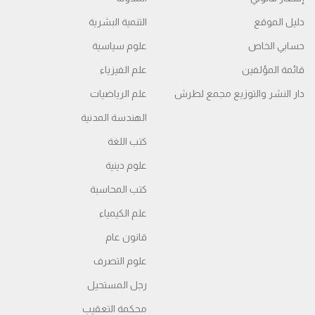
دليل الموقع
التنمية البشرية
حسابي الخاص
علوم سياسية
قائمة المؤلفين
علم الفيزياء
دار النشر والتوزيع مجمع لطرش
علم الرياضيات
الهندسة المدنية
كتب اللغة
علوم دينية
كتب المحاسبة
علم الكيمياء
قانون عام
علوم التصرف
رجل المستحيل
محكمة التعقیب