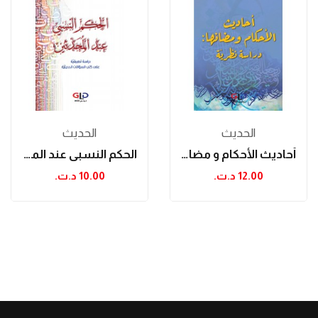
الحدیث
الحدیث
أحاديث الأحكام و مضانها : دراسة نظريّة
الحكم النسبي عند المحدثين
12.00 د.ت.‏
10.00 د.ت.‏