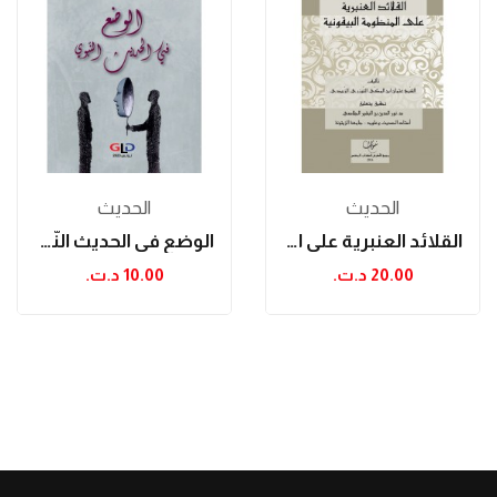
الحدیث
الحدیث
القلائد العنبرية على المنظومة البيقونية
الوضع في الحديث النّبوي
20.00 د.ت.‏
10.00 د.ت.‏