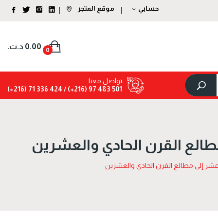
حسابي
موقع المتجر
expand_more
0.00 د.ت.‏
0
تواصل معنا
424 336 71 (216+)
501 483 97 (216+) /
طالع القرن الحادي والعشرين
 عشر إلى مطالع القرن الحادي والعشرين