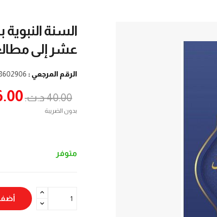
السنة النبوية 
عشر إلى مطالع
الرقم المرجعي :
8602906
36.00 د.
40.00 د.ت.‏
بدون الضريبة
متوفر
أضف 