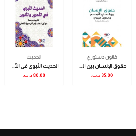
قانون دستوري
الحدیث
حقوق الإنسان بين الدستور التونسي والحديث...
الحديث النّبوي في التّحرير والتّنوير
35.00 د.ت.‏
80.00 د.ت.‏