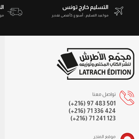
التسليم خارج تونس
ال
مواعيد التسليم : أسبوع كأقصى تقدير
مواعي
تواصل معنا
(+216) 97 483 501
(+216) 71 336 424
(+216) 71 241 123
موقع المتجر