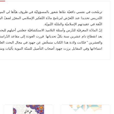
ترسّخت في نفسي دافعيّة نمّاها شعور بالمسؤوليّة في ظروف هيّأها لي المولى
التّدريس تحديدا عند التّعرّض لبرنامج مادّة التّفكير الإسلامي المقرّر لصف
الثّقة في عقيدتهم الإسلاميّة والسّنّة النّبويّة.
إنّ المادّة المعرفيّة للدّرس وأسئلة التلاميذ الاستكشافيّة جعلتني أحيلهم للب
بعد انقطاع دام عشرين سنة بكلّ تحدياتها
قررت العودة إلى مقاعد الدّراس
والعشرين “ فكانت ولادة هذا الكتاب متمخّض عن جهود في مجال البحث العلمي
انتماءاتها وفي المقابل برزت جهود أصحاب التأصيل للسنّة النبوية بآليات ومن