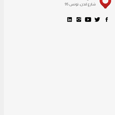
95 شارع لندن، تونس