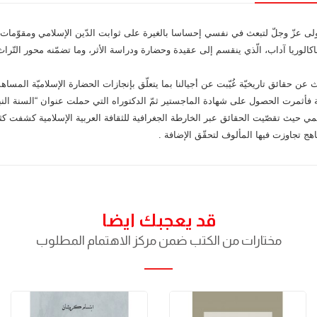
 عزّ وجلّ لتبعث في نفسي إحساسا بالغيرة على ثوابت الدّين الإسلامي ومقوّمات الهو
ّ الباكالوريا آداب، الّذي ينقسم إلى عقيدة وحضارة ودراسة الأثر، وما تضمّنه محور ال
حث عن حقائق تاريخيّة غُيّبت عن أجيالنا بما يتعلّق بإنجازات الحضارة الإسلاميّة المساه
ة فأثمرت الحصول على شهادة الماجستير ثمّ الدكتوراه التي حملت عنوان “السنة الن
 حيث تقصّيت الحقائق عبر الخارطة الجغرافية للثقافة العربية الإسلامية كشفت كثر
اهج تجاوزت فيها المألوف لتحقّق الإضافة .
قد يعجبك ايضا
مختارات من الكتب ضمن مركز الاهتمام المطلوب