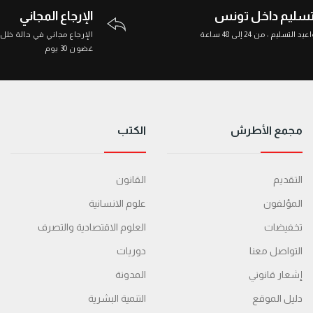
تسليم داخل تونس
الإرجاع المجاني
د التسليم : من 24 إلى 48 ساعة
الإرجاع مجاني في حالة خلل
غضون 30 يوم
مجمع الأطرش
الكتب
التقديم
القانون
المؤلفون
علوم الانسانية
تخفيضات
العلوم الاقتصادية والتصرف
التواصل معنا
دوريات
إشعار قانوني
المدونة
دليل الموقع
التنمية البشرية