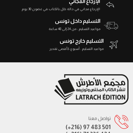
الإرجاع المجاني
الإرجاع مجاني في حالة خلل بالكتاب في غضون 30 يوم
التسليم داخل تونس
مواعيد التسليم : من 24 إلى 48 ساعة
التسليم خارج تونس
مواعيد التسليم : أسبوع كأقصى تقدير
تواصل معنا
(+216) 97 483 501