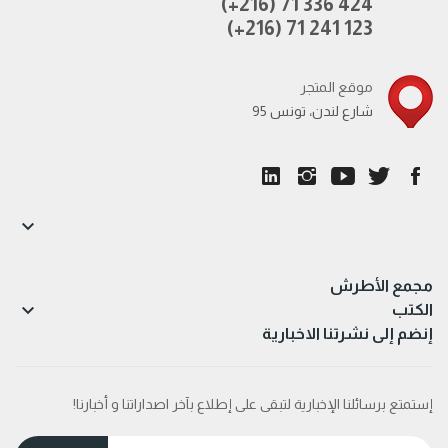
(+216) 71 336 424
(+216) 71 241 123
موقع المتجر
95 شارع لندن، تونس

مجمع الأطرش

الكتب
إنضم إلى نشرتنا الاخبارية
إستمتع برسائلنا الإخبارية لتبقى على إطلاع بآخر اصداراتنا و أخبارنا!