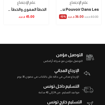
علم الإجتماع
علم الإجتماع
Analyse Khaldounienne Du Pouvoir Dans Les...
الخطأ العفوي والخطأ غير العفوي في المشافهات...
36.00 د.ت.‏
45.00 د.ت.‏
40.00 د.ت.‏
‎-10%
التوصيل مؤمن
التوصيل مؤمن مع شركة أرامكس
الإرجاع المجاني
الإرجاع مجاني في حالة خلل بالكتاب في غضون 30 يوم
التسليم داخل تونس
مواعيد التسليم : من 24 إلى 48 ساعة
التسليم خارج تونس