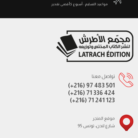
مواعيد التسليم : أسبوع كأقصى تقدير
تواصل معنا
(+216) 97 483 501
(+216) 71 336 424
(+216) 71 241 123
موقع المتجر
95 شارع لندن، تونس