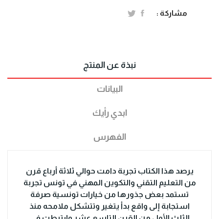
مشاركة :
نبذة عن المنتج
البيانات
ابدي رأيك
الفهرس
يرصد هذا الكتاب تجربة دامت حوالي ثلاثة أرباع قرن
من التعليم التقني والتكوين المهني في تونس تجربة
تستمد بعض جذورها من خيارات تونسية صرفة
استجابة إلى واقع بدأ يتغير وتتشكل ملامحه منذ
الثلث الأول من القرن التاسع عشر وارتبطت في