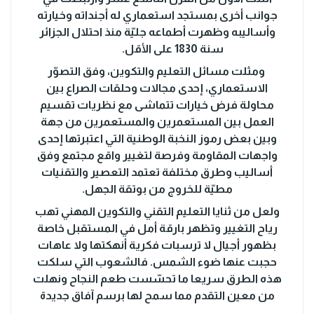
جوانب أخرى بمستجد استعماري له أجنداته وخيارته
وأساليبه وظهرت أطماعه جليّة منذ احتلال الجزائر
سنة 1830 على الأقل.
ومثلت مسائل التعليم والتكوين، وفق التصوّر
الاستعماري، إحدى مجالات وحلقات الصراع بين
محاولة فرض خيارات تتماشى مع نظريات تقسيم
العمل بين المستعمرين والمستعمرين من جهة
وبين بعض رموز النخبة الوطنية التي اعتبرتها إحدى
واجهات المقاومة وفرصة لتغيير واقع مجتمع وفق
أساليب وطرق مختلفة تعتمد التعصير والتقنيات
مطيّة للخروج من بوتقة الجهل.
ولعل من ثنايا التعليم التقني والتكوين المهني تهب
رياح التغيير وتظهر بارقة أمل في المستقبل خاصة
بظهور أجيال لا ترسبات فكرية أنهكتها ولا عاهات
حجبت عنها ضوء الشمس. فالشعوب التي سلكت
هذه الطرق سريعا ما تحسّست طعم النجاح ونهلت
من معين التقدم مما سمح لها برسم آفاق جديدة