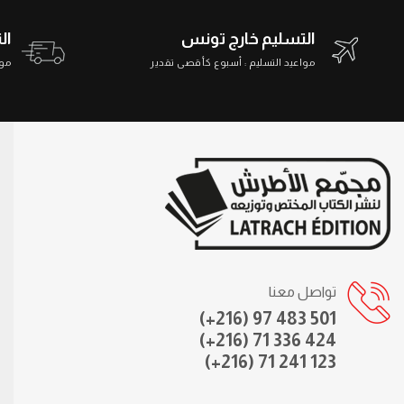
التسليم خارج تونس
ال
مواعيد التسليم : أسبوع كأقصى تقدير
مواعي
تواصل معنا
(+216) 97 483 501
(+216) 71 336 424
(+216) 71 241 123