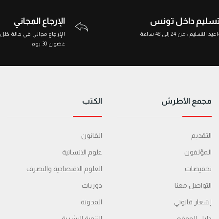
تسليم داخل تونس
الإرجاع المجاني
د التسليم : من 24 إلى 48 ساعة
الإرجاع مجاني في حالة خلل
غضون 30 يوم
مجمع الأطرش
الكتب
التقديم
القانون
المؤلفون
علوم الانسانية
تخفيضات
العلوم الاقتصادية والتصرف
التواصل معنا
دوريات
إشعار قانوني
المدونة
دليل الموقع
التنمية البشرية