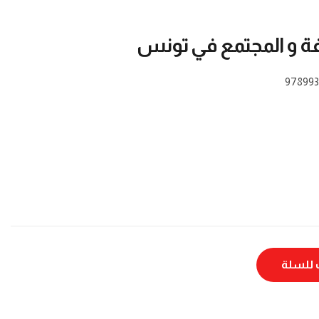
افة و المجتمع في تونس
978993
للسلة