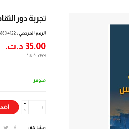
تجربة دور الثق
الرقم المرجعي :
8604122
35.00 د.ت.‏
بدون الضريبة
متوفر
أضف 
مشاركة :