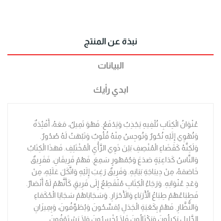
نبذة عن المنتج
البيانات
ابدي رأيك
عُنْوَانُ الْكِتَابِ تُلْفِيهِ يَجْذِبُ وَيَدْفَعُ. فَهُوَ تَمِيلُ، مَعَهُ، أَفْئِدَةٌ
وَتُهْوِي إِلَيْهِ نُحُورٌ وَتُوجِسُ مِنْهُ قُلُوبٌ وَتَبْهَتُ لَهُ صُدُورٌ.
وَلَكِنَّهُ كَقَضَاءِ الْمُنْصِفِ بَيْنَ ذَوِي الرَّأْيِ الْمُخْتَلِفِ. فَهَذَا الْكِتَابُ
وَالنَّاسُ كَدَاعِيَةٍ صَدَعَ وَجُمْهُورٍ سَمِعَ. فَهُمْ فَرِيقَانِ. فَفَرِيقٌ
خَاصَمَهُ، مِنْ دِيبَاجَةِ بَيَانِهِ. وَفَرِيقٌ رَغِبَ إِلَيْهِ وَاتَّكَلَ عَلَيْهِ، مِنْ
وَعْدِ عُنْوَانِهِ. وَرَجَاءُ الْكِتَابِ مُنْقَطِعٌ إِلَى فَرِيقٍ كَأَنَّهُمْ لَهُ أَنْصَارٌ.
فَطِبَاعُهُمْ طِبَاعُ الْأُرَبَاءِ وَالْأَحْرَارِ. وَسَجَايَاهُمْ سَجَايَا الْحُكَمَاءِ
وَالنُّظَّارِ. فَهُمْ بِكَعْبَةِ الْجَدَلِ يُمَسِّحُونَ وَيُطَوِّفُونَ، وَبِمِيزَانِ
الدَّلِيلِ يَكِيلُونَ وَيَكْتَالُونَ فَلَا يُخْسِرُونَ وَلَا يَسْتَوْفُونَ