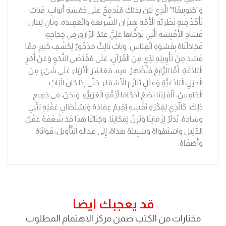
وَ"طُوبِيقَا1" الَّذِي بَيْنَ يَدَيْكَ مُنْدَمِجٌ عَلَى خَمْسَةِ أَبْوَابٍ. فَبَابٌ
نَأْخُذُ فِيهِ نَظَرِيَّةَ الْأُمَّةِ بِمِيزَانِ الشَّرِيعَةِ وَالْعَقِيدَةِ. وثَانٍ لِبَيَانِ
فَسَادِ الْأَقْيِسَةِ الَّتِي تَوَخَّاهَا عَلِيٌّ عَبْدُ الرَّازِقِ فِي حِجَاجِهِ،
فَجَادَلْنَاهُ بِقَسْوَةِ الْقِيَاسِ. وَبَابٌ ثَالِثٌ مَذْخُورٌ لِكَشْفِ كَثِيرٍ مِمَّا
فَسَدَ مِنْ تَأْوِيلِهِ لِآيٍ مِنَ الْقُرْآنِ، عَلَى مُقْتَضَى النَّحْوِ وَعَنْ أَمْرِ
الْبَلَاغَةِ. أَمَّا الرَّابِعُ فَنُظْهِرُ، فِيهِ، مَعَاشِرَ الْأُرَبَاءِ عَلَى شَيْءٍ مِنَ
الْحِيَلِ الْبَلَاغِيَّةِ وَعِلَلِ تَنَازُعِ الْأَسْمَاءِ. حَتَّى إِذَا كَانَ الْبَابُ
الْخَامِسُ، أَلْفَيْتَنَا نَضَعُ أَحْكَامًا لِأُمَّةِ الْعَرَبِيَّةِ. وَنَحْنُ، فِي جَمِيعِ
ذَلِكَ، كَالَّذِي لِفِكْرَةِ نَفْسِهِ يُقِيمُ عِمَادَهُ وَلِسُلْطَانِ عَقْلِهِ يَثْنِي
وِسَادَهُ، نُدَبِّرُ لِزَمَانِنَا وَنَزِنُ لِمَكَانِنَا. وَكِتَابُنَا هَذَا قَدْ شَغَفَهُ عَقْلُ
الدَّلِيلِ وَاسْتَهْوَاهُ وَسَبِيلَهُ هَدَاهُ، إِلَى عَدَالَةِ التَّأْوِيلِ، فَوَاتَاهُ
وَأَصْفَاهُ.
قد يعجبك ايضا
مختارات من الكتب ضمن مركز الاهتمام المطلوب