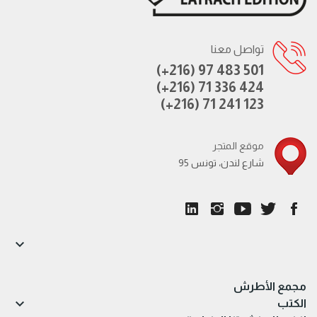
تواصل معنا
(+216) 97 483 501
(+216) 71 336 424
(+216) 71 241 123
موقع المتجر
95 شارع لندن، تونس

مجمع الأطرش

الكتب