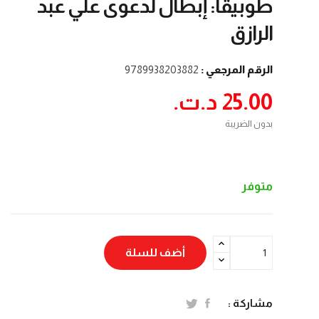
طوبيقا: إبطال لدعوى علي عبد
الرازق
الرقم المرجعي :
9789938203882
25.00 د.ت.‏
بدون الضريبة
متوفر
أضف للسلة
مشاركة :