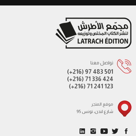
تواصل معنا
(+216) 97 483 501
(+216) 71 336 424
(+216) 71 241 123
موقع المتجر
95 شارع لندن، تونس