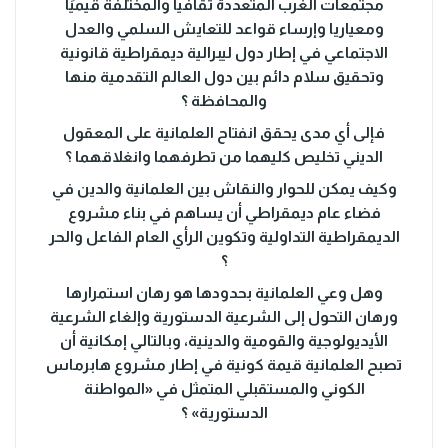
مجتمعات الغرب المتعددة ثقافيا والمختلفة قيميًا
ومعياريا وإرساء قواعد للتعايش السلمي والعدل
الاجتماعي في إطار دول ليبرالية ديمقراطية قانونية
وتحقيق سلام دائم بين دول العالم التقدمية منها
والمحافظة ؟
فإلى أي مدى يحقق انفتاح العلمانية على المعقول
الديني تخليص كليهما من تطرفهما وانغلاقهما ؟
وكيف يمكن للحوار والنقاش بين العلمانية والدين في
فضاء عام ديمقراطي أن يساهم في بناء مشروع
الديمقراطية التداولية وتكوين الرأي العام الفاعل والحر
؟
وهل وعي العلمانية بحدودها هو رهان استمرارها
ورهان التحول إلى الشرعية الدستورية وإلغاء الشرعية
الأيديولوجية والقومية والدينية، وبالتالي إمكانية أن
تصبح العلمانية قيمة كونية في إطار مشروع هابرماس
الكوني والمستقبلي المتمثل في «المواطنة
الدستورية» ؟