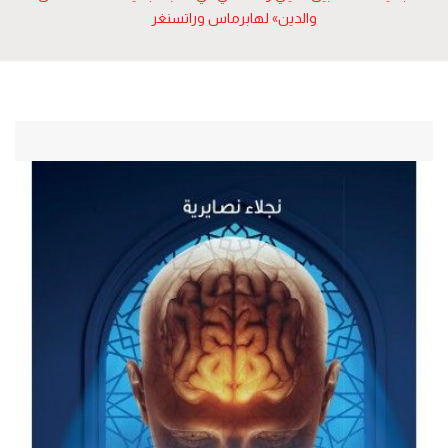
والدين» لهابرماس وراتسنغر