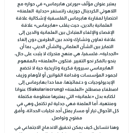
يعتبر عنوان مؤلّف «يورغن هابرماس» في حواره مع
اللاهوتي الكردينال جوزيف راتسنغر «جدلية العلمنة»
اختصارا لمقاربة هابرماس الفلسفية لإشكالية علاقة
العلمانية بالدين، حيث يقلب «هابرماس» علاقة
الإقصاء والإلغاء المتبادل بين العلمانية والدين إلى
علاقة تعاون وتشارك وتحد بين الطرفين دون إلغاء
التمايز بين الشأن العلماني والشأن الديني، بما أن
«الجدلية»، فلسفيا، هي منهج متحرك لا يثبت على حال،
ينحو بالفكر نحو التغيير. فتكون «العلمنة» بالمفهوم
الهابرماسي سيرورة فكرية وتاريخية حية لا تخضع
لجمود المؤسسات وقدامة القوانين أو لأوهام وزيف
الإيديولوجيات و دغمائيتها، مما حدا بهابرماس إلى
اصطفاء مصطلح «العلمنة» (Sakulariscrung) عنوانا
لكتابه بدل «علمانية» التي يعتبرها منظومة مكتملة
ومنتهية، أما العلمنة فهي جدلية لم تكتمل وهي في
كل الأحوال تيار أو مسار يمثل أحد تجليات الحداثة، وأفق
مفتوح وتواصل.
وهنا نتساءل كيف يمكن تحقيق الاندماج الاجتماعي في