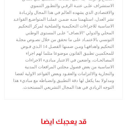
الاستشراف علـى عتبـة الرقـي والتطـور التنموي 
والاقتصادي الذي يشهده العالم في هذا المجال ولزيـادة 
نشر العدل، استلهمنا منـه ضمـن عملنـا المتواضـع القواعـد 
الاساسية للاجراءات التحكيمية والصلحية لمركز التحكيم 
المحلي والدولي "الانصاف" علـى المستوى الوطني 
التونسي بالاعتمـاد على ما تحقق من خلال نصـوص مجلـة 
التحكيم واهدافهـا ومـن ضمنها الفصـل 14 الـذي فـوض 
للمحكميـن تطبيق القانون موضوعا مثلما لهم اجراء 
المصالحـات، واضعين في الاعتبار مبادىء الاجراءات 
الاساسية من بعض فصول مجلتي المرافعات المدنية 
والتجارية والالتزامات والعقـود وبعض القواعد الاولية لفضا 
ومدلولا بما يكفل لها دقة التطبيق وانضباطه مع مباديء هذا 
التوجه الريادي في هذا المجال التشريعي المستحدث.
قد يعجبك ايضا