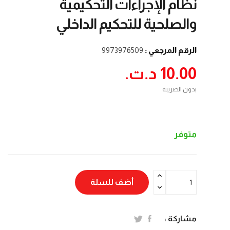
نظام الإجراءات التحكيمية
والصلحية للتحكيم الداخلي
الرقم المرجعي :
9973976509
10.00 د.ت.‏
بدون الضريبة
متوفر
أضف للسلة
مشاركة :