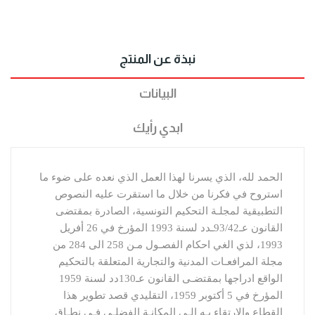
نبذة عن المنتج
البيانات
ابدي رأيك
الحمد لله، الذي يسرنا لهذا العمل الذي نعده على ضوء ما 
استروح في فكرنا من خلال ما استقرت عليه النصوص 
التطبيقية لمجلـة التحكيم التونسية، الصادرة بمقتضى 
القانون عـ93/42ـدد لسنة 1993 المؤرخ في 26 أفريل 
1993، لذي الغي احكام الفصـول مـن 258 الى 284 من 
مجلة المرافعـات المدنية والتجارية المتعلقة بالتحكيم 
الواقع ادراجها بمقتضـى القانون عـ130دد لسنة 1959 
المؤرخ في 5 أكتوبر 1959، التقليدي قصد تطوير هذا 
القطاع والارتقاء بـه الـى المكانـة الفضلـى فـي نطـاق 