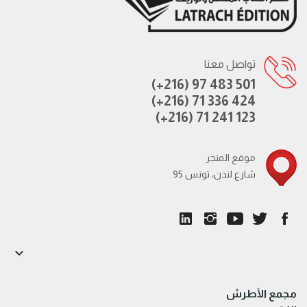
تواصل معنا
(+216) 97 483 501
(+216) 71 336 424
(+216) 71 241 123
موقع المتجر
95 شارع لندن، تونس

مجمع الأطرش