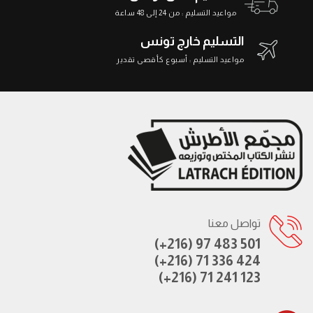
مواعيد التسليم : من 24 إلى 48 ساعة
التسليم خارج تونس
مواعيد التسليم : أسبوع كأقصى تقدير
تواصل معنا
(+216) 97 483 501
(+216) 71 336 424
(+216) 71 241 123