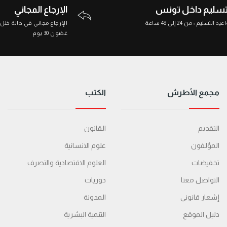
تسليم داخل تونس
الإرجاع المجاني
د التسليم : من 24 إلى 48 ساعة
الإرجاع مجاني في حالة خلل
غضون 30 يوم
مجمع الأطرش
الكتب
التقديم
القانون
المؤلفون
علوم الانسانية
تخفيضات
العلوم الاقتصادية والتصرف
التواصل معنا
دوريات
إشعار قانوني
المدونة
دليل الموقع
التنمية البشرية