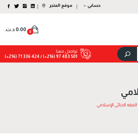
حسابي
موقع المتجر
expand_more
0.00 د.ت.‏
0
تواصل معنا
424 336 71 (216+)
501 483 97 (216+) /
لامي
الفقه الجنائي الإسلامي