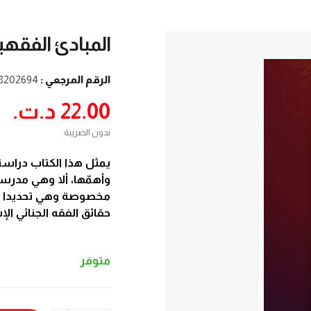
المبادئ الفقهي
الرقم المرجعي :
8202694
22.00 د.ت.‏
بدون الضريبة
يمثل هذا الكتاب دراسة 
وأهمّها، ألا وهي مدرسة
مخصوصة وهي تحديدا زاوي
حقائق الفقه الجنائي الإ
متوفر