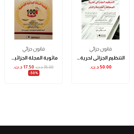
قانون جزائي
قانون جزائي
التنظيم الجزائي لحرية الصحافة والطباعة والنشر
مائوية المجلة الجزائية التونسية (2013 - 1913)
50.00 د.ت.‏
17.50 د.ت.‏
35.00 د.ت.‏
‎-50%