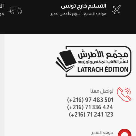
التسليم خارج تونس
ال
مواعيد التسليم : أسبوع كأقصى تقدير
مواعي
تواصل معنا
(+216) 97 483 501
(+216) 71 336 424
(+216) 71 241 123
موقع المتجر