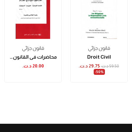
قانون جزائي
قانون جزائي
Droit Civil
محاضرات في القانون الجزائي العام - طبعة ثانية
29.75 د.ت.‏
20.00 د.ت.‏
59.50 د.ت.‏
‎-50%