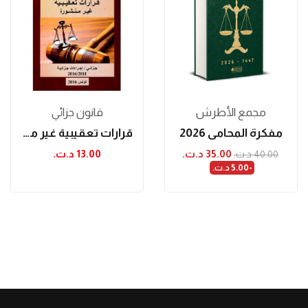
مجمع الأطرش
قانون جزائي
مفكرة المحامي 2026
قرارات تعقيبية غير منشورة: جزائي / إجراءات...
35.00 د.ت.‏
13.00 د.ت.‏
40.00 د.ت.‏
-5.00 د.ت.‏