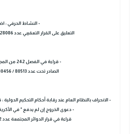
- النشاط الحرفي : ا
التعليق على القرار التعقيبي عدد 28086 المؤرخ في 17 مارس 2021. بقلم سوسن الكناني
- قراءة في الفصل 242 من المجلة التجارية من خلال قرار محكمة التعقيب.
الصادر تحت عدد 80513 / 80456 بتاريخ 13 نوفمبر 2019 .بقلم سلمی خالد
- الانحراف بالنظام العام عند رقابة أحكام التحكيم الدولي
- دعوى الخروج إن لم يدفع " في الأكرية 
قراءة في قرار الدوائر المجتمعة عدد 37692 المؤرخ في 19 ماي 2022. بقلم منير عياري