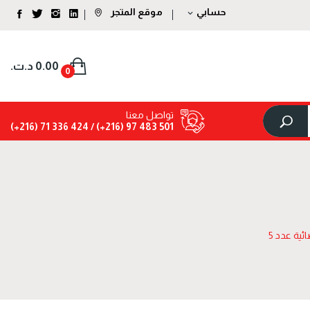
حسابي
موقع المتجر
expand_more
0.00 د.ت.‏
0
تواصل معنا
424 336 71 (216+)
501 483 97 (216+) /
ية عدد 5