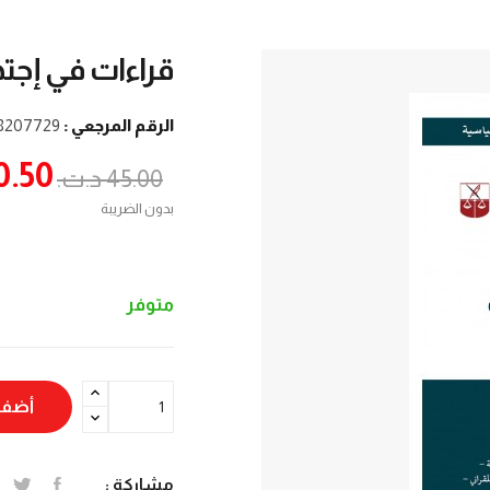
قراءات في إجته
الرقم المرجعي :
8207729
40.50 د.
45.00 د.ت.‏
بدون الضريبة
متوفر
أضف 
مشاركة :