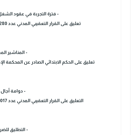
- فترة التجربة في عقود الشغل م
تعليق على القرار التعقيبي المدني عدد 44280 المؤرخ في 28 أكتوبر 2022. بقلم سناء سويسي
- المناشير ال
تعليق على الحكم الابتدائي الصادر عن المحكمة الإدارية عدد 1/19899 بتاريخ 30 نوفمبر 011
- دوامة آجا
التعليق على القرار التعقيبي المدني عدد 2017. 57703المؤرخ في 10ماي2018. بقلم سعيدة مرايحي
- التطليق للضر