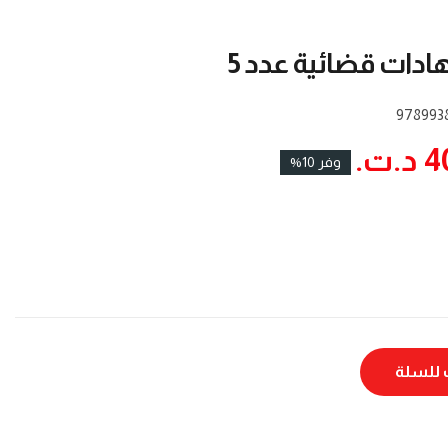
ادات قضائية عدد 5
978993
ت.‏
وفر 10%
للسلة