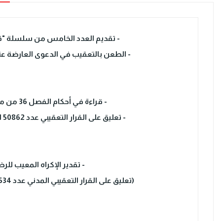
- تقديم العدد الخامس من سلسلة "قرا
- الطعن بالتعقيب في الدعوى العارضة عند
- قراءة في أحكام الفصل 36 من مجلة القانون الدولي الخاص الثابت والمتغير ؟
- تعليق على القرار التعقيبي عدد 50862 المؤرخ في 23 ديسمبر 2010 .....بقلم معتز الماجري
- تقدير الإكراه المعيب للر
(تعليق على القرار التعقيبي المدني عدد 48534 المؤرخ في 13 أفريل 2018) بقلم ألفة الفرشيشي