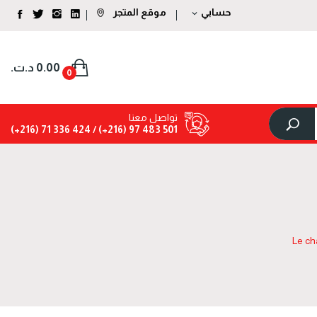
حسابي
موقع المتجر
expand_more
0.00 د.ت.‏
0
تواصل معنا
424 336 71 (216+)
501 483 97 (216+) /
Le ch