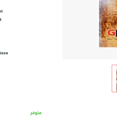
t…
…
sse…
متوفر