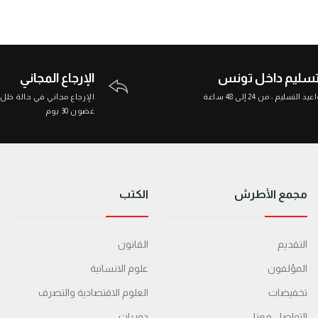
تسليم داخل تونس
الإرجاع المجاني
د التسليم : من 24 إلى 48 ساعة
الإرجاع مجاني في حالة خلل
غضون 30 يوم
مجمع الأطرش
الكتب
التقديم
القانون
المؤلفون
علوم الانسانية
تخفيضات
العلوم الاقتصادية والتصرف
التواصل معنا
دوريات