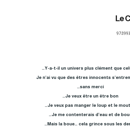
Le 
97899
Y-a-t-il un univers plus clément que celu
Je n’ai vu que des êtres innocents s’entr
sans merci…
Je veux être un être bon…
Je veux pas manger le loup et le mout
Je me contenterais d’eau et de boue
Mais la boue… cela grince sous les den