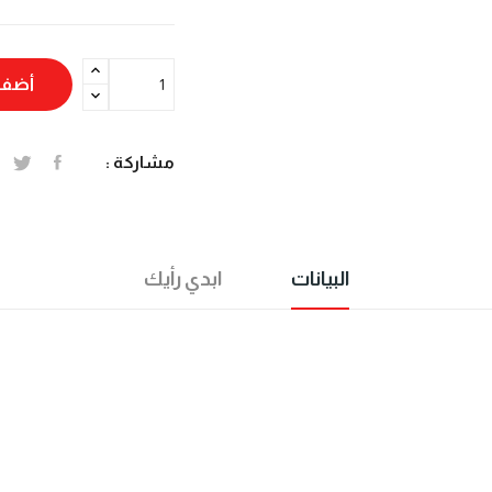
أضف 
مشاركة :
البيانات
ابدي رأيك