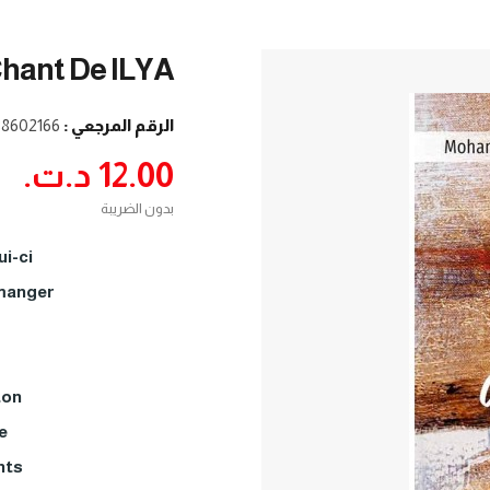
Chant De ILYA
الرقم المرجعي :
38602166
12.00 د.ت.‏
بدون الضريبة
i-ci…
emanger
on…
…
ts…