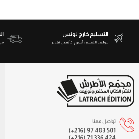
التسليم خارج تونس
ال
مواعيد التسليم : أسبوع كأقصى تقدير
مواعي
تواصل معنا
(+216) 97 483 501
(+216) 71 336 424