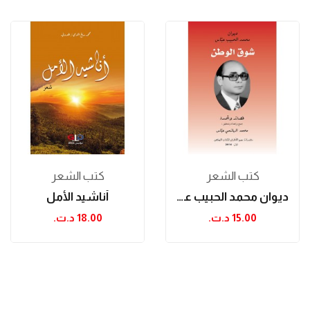
كتب الشعر
كتب الشعر
ديوان محمد الحبيب عباس "شوق الوطن"
أناشيد الأمل
15.00 د.ت.‏
18.00 د.ت.‏