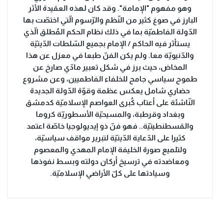
وهو مفهوم "الإمامة". وقد كان لهذه العقيدة الأثر
البارز في صوغ كثير من النّظم والرّسوم الّتي اختصّت بها
الدّولة الفاطميّة بما في ذلك نظام الحكم المُطلق الّذي
يستأثر فيه الحاكم / الإمام بجميع السّلطات الدّينيّة
والدّنيويّة معا. ولم يكن الفنّ طبعا في معزل عن هذا
المخاض، حيث برز في شكل تعبير مادّي صارخ عن
طموح سياسي جامح للخلفاء الفاطميين، وعن مشروع
حضاري شامل يعكس عظمة وقوّة الدّولة الجديدة
النّاشئة على أعتاب كُبرى العواصم الإسلاميّة كدمشق
وبغداد وقرطبة، والمسيحيّة الأسطوريّة كروما
والقسطنطينيّة.. فهو فنّ ذو إيديولوجيا خاصّة اعتمد
كثيرا على الدّعاية الدّينيّة لتبرير مواقف سياسيّة،
ولتلميع صورة الخليفة الإمام المهدي والمعصوم
ومعاضدته في ترسيخ أركان دولته وبسط نفوذها
وسيادتها على كلّ الأراضي الإسلاميّة.