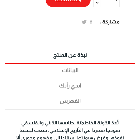
مشاركة :
نبذة عن المنتج
البيانات
ابدي رأيك
الفهرس
تُعدّ الدّولة الفاطميّة بطابعها الدّيني والفلسفي
نموذجا منفردا في التّاريخ الإسلامي، سعت لبسط
نفوذها وفرض هيمنتها استنادا إلى مفهوم محوري ألا