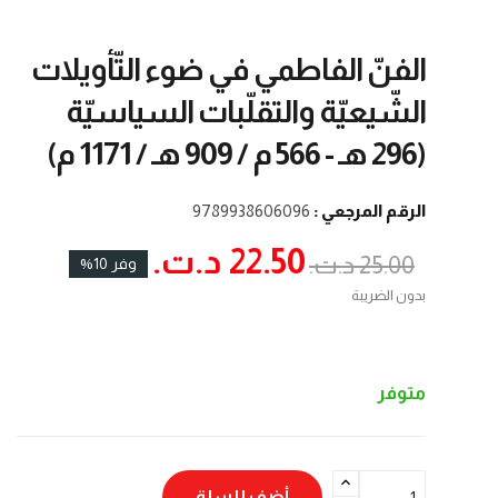
الفنّ الفاطمي في ضوء التّأويلات
الشّيعيّة والتقلّبات السياسيّة
(296 هـ - 566 م / 909 هـ / 1171 م)
الرقم المرجعي :
9789938606096
22.50 د.ت.‏
25.00 د.ت.‏
وفر 10%
بدون الضريبة
متوفر
أضف للسلة