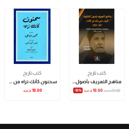
كتب تاريخ
كتب تاريخ
مناهج التعريف بأصول التكليف تأليف علي باشا باي...
سحنون كأنك تراه من وضع محمود الباجي
18.00 د.ت.‏
18.00 د.ت.‏
20.00 د.ت.‏
‎-10%