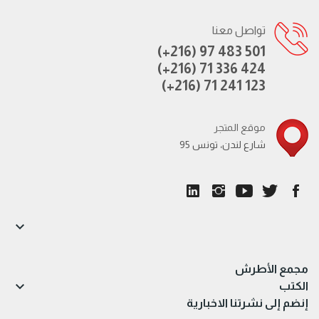
تواصل معنا
(+216) 97 483 501
(+216) 71 336 424
(+216) 71 241 123
موقع المتجر
95 شارع لندن، تونس

مجمع الأطرش

الكتب
إنضم إلى نشرتنا الاخبارية