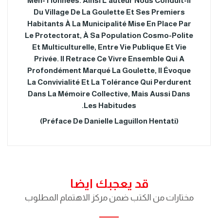
Men-Tionnées. Ainsi L'auteur Nous Conduit-Il
Du Village De La Goulette Et Ses Premiers
Habitants À La Municipalité Mise En Place Par
Le Protectorat, À Sa Population Cosmo-Polite
Et Multiculturelle, Entre Vie Publique Et Vie
Privée. Il Retrace Ce Vivre Ensemble Qui A
Profondément Marqué La Goulette, Il Évoque
La Convivialité Et La Tolérance Qui Perdurent
Dans La Mémoire Collective, Mais Aussi Dans
Les Habitudes.
(Préface De Danielle Laguillon Hentati)
قد يعجبك ايضا
مختارات من الكتب ضمن مركز الاهتمام المطلوب