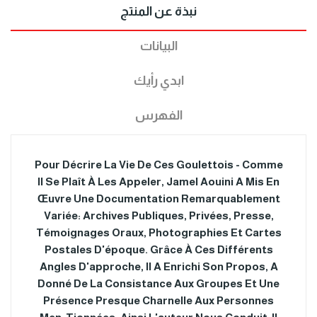
نبذة عن المنتج
البيانات
ابدي رأيك
الفهرس
Pour Décrire La Vie De Ces Goulettois - Comme
Il Se Plaît À Les Appeler, Jamel Aouini A Mis En
Œuvre Une Documentation Remarquablement
Variée: Archives Publiques, Privées, Presse,
Témoignages Oraux, Photographies Et Cartes
Postales D'époque. Grâce À Ces Différents
Angles D'approche, Il A Enrichi Son Propos, A
Donné De La Consistance Aux Groupes Et Une
Présence Presque Charnelle Aux Personnes