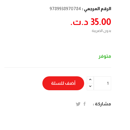
الرقم المرجعي :
9789938970784
35.00 د.ت.‏
بدون الضريبة
متوفر
أضف للسلة
مشاركة :