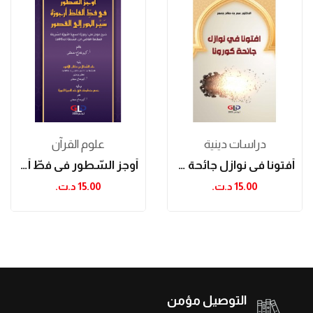
دراسات دینیة
علوم القرآن
أفتونا في نوازل جائحة كورونا
أوجز السّطور في فطّ ألفاظ أرجوزة سير الحورإلى...
15.00 د.ت.‏
15.00 د.ت.‏
التوصيل مؤمن