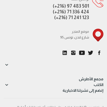
(+216) 97 483 501
(+216) 71 336 424
(+216) 71 241 123
موقع المتجر
95 شارع لندن، تونس

مجمع الأطرش

الكتب
إنضم إلى نشرتنا الاخبارية