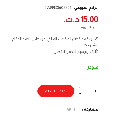
الرقم المرجعي :
9789938602296
15.00 د.ت.‏
بدون الضريبة
تقنين فقه قضاء المذهب المالكي من خلال تحفة الحكام
وشروحها
تأليف: إبراهيم الأحمر النفطي
متوفر
أضف للسلة
مشاركة :