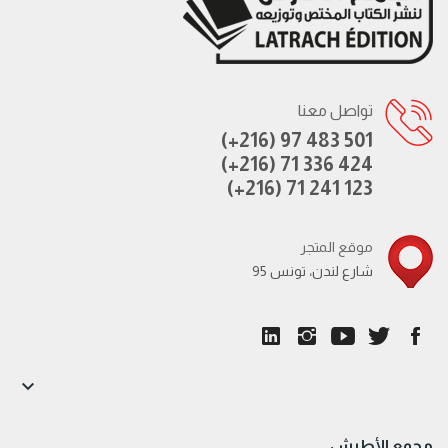
تواصل معنا
(+216) 97 483 501
(+216) 71 336 424
(+216) 71 241 123
موقع المتجر
95 شارع لندن، تونس

مجمع الأطرش