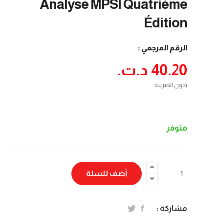
Analyse MPSI Quatrième
Édition
الرقم المرجعي :
40.20 د.ت.‏
بدون الضريبة
متوفر
أضف للسلة
مشاركة :