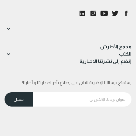

مجمع الأطرش

الكتب
إنضم إلى نشرتنا الاخبارية
إستمتع برسائلنا الإخبارية لتبقى على إطلاع بآخر اصداراتنا و أخبارنا!