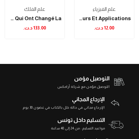
علم الفيزياء
علم الفلك
Les Livres D'astronomie Qui Ont Changé La...
Electromagnétisme: Cours Et Applications
12.00 د.ت.‏
133.00 د.ت.‏
التوصيل مؤمن
التوصيل مؤمن مع شركة أرامكس
الإرجاع المجاني
الإرجاع مجاني في حالة خلل بالكتاب في غضون 30 يوم
التسليم داخل تونس
مواعيد التسليم : من 24 إلى 48 ساعة