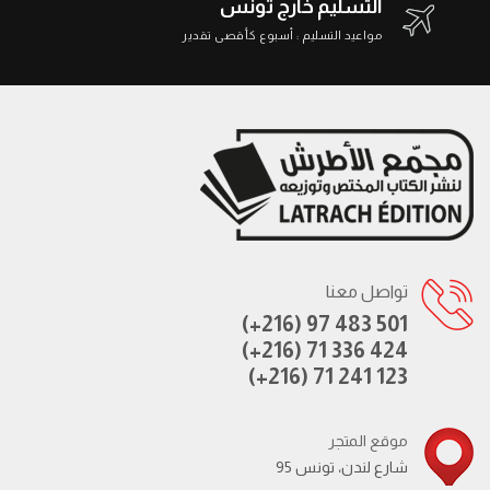
التسليم خارج تونس
مواعيد التسليم : أسبوع كأقصى تقدير
تواصل معنا
(+216) 97 483 501
(+216) 71 336 424
(+216) 71 241 123
موقع المتجر
95 شارع لندن، تونس