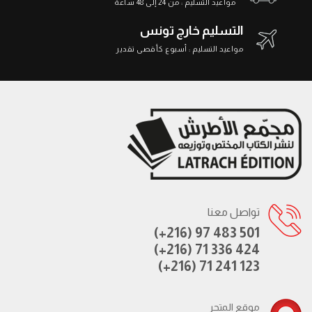
مواعيد التسليم : من 24 إلى 48 ساعة
التسليم خارج تونس
مواعيد التسليم : أسبوع كأقصى تقدير
تواصل معنا
(+216) 97 483 501
(+216) 71 336 424
(+216) 71 241 123
موقع المتجر