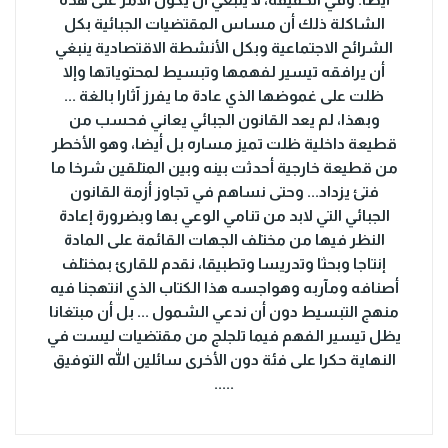
الشاكلة ذلك أن مساس المقتضيات الجبائية بكل
الشرائح الاجتماعية وبكل الأنشطة الاقتصادية ينبغي
أن يرافقه تيسير لفهمها وتبسيط لمحتوياتها وإلا
ظلت على غموضها الذي عادة ما يفرز آثارا بالغة ...
وبهذا، لم يعد القانون الجبائي يعاني فحسب من
قطيعة داخلية ظلت تميز مساره بل أيضا، وهو الأخطر
من قطيعة خارجية أحدثت بينه وبين المتلقين شرخا ما
فتئ يزداد... وحتى نساهم في تجاوز أزمة القانون
الجبائي التي لابد من تنامي الوعي بها وبضرورة إعادة
النظر فيها من مختلف الجهات القائمة على المادة
إنتاجا وبحثا وتدريسا وتطبيقا، نقدم للقارئ بمختلف
أصنافه ومآربه وهواجسه هذا الكتاب الذي انتهجنا فيه
منهج التبسيط دون أن ندعي الشمول ... بل أن مبتغانا
يظل تيسير الفهم فيما تلجلج من مقتضيات ليست في
النهاية حكرا على فئة دون الأخرى سائلين الله التوفيق
.....