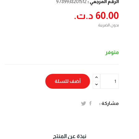
الرقم المرجعي :
9789938201512
60.00 د.ت.‏
بدون الضريبة
متوفر
أضف للسلة
مشاركة :
نبذة عن المنتج