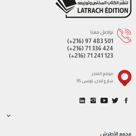
تواصل معنا
(+216) 97 483 501
(+216) 71 336 424
(+216) 71 241 123
موقع المتجر
95 شارع لندن، تونس

مجمع الأطرش