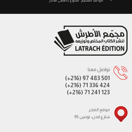
مواعيد التسليم : أسبوع كأقصى تقدير
تواصل معنا
(+216) 97 483 501
(+216) 71 336 424
(+216) 71 241 123
موقع المتجر
95 شارع لندن، تونس