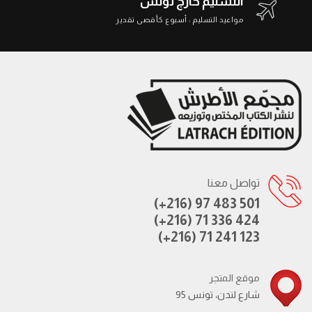
التسليم خارج تونس
مواعيد التسليم : أسبوع كأقصى تقدير
تواصل معنا
(+216) 97 483 501
(+216) 71 336 424
(+216) 71 241 123
موقع المتجر
95 شارع لندن، تونس