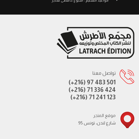
مواعيد التسليم : أسبوع كأقصى تقدير
تواصل معنا
(+216) 97 483 501
(+216) 71 336 424
(+216) 71 241 123
موقع المتجر
95 شارع لندن، تونس