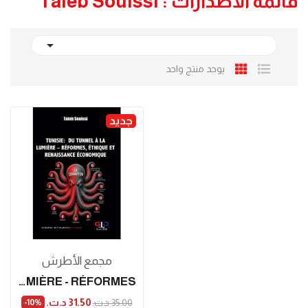
قائمة الاصدارات : Taieb Souissi

يوجد منتج واحد
جديد
مجمع الأطرش
TUNISIE: DU TUNNEL À LA LUMIÈRE - RÉFORMES,...
31.50 د.ت.‏
35.00 د.ت.‏
‎-10%