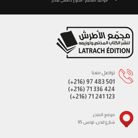
مواعيد التسليم : أسبوع كأقصى تقدير
تواصل معنا
(+216) 97 483 501
(+216) 71 336 424
(+216) 71 241 123
موقع المتجر
95 شارع لندن، تونس