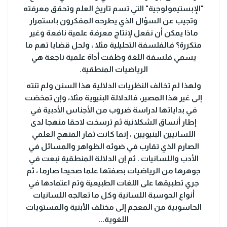
"الإبستيمولوجية" التي تسم تاريخ العلم وتحقق معرفته
وتجيب عن السؤال الذي يطرحه المفكرون باستمرار
ماذا يمكن أن نفعل لإنتاج معرفة علمية نافعة وغير
متكررة؟ فالفلسفة التحليلية مثلا ، ولحل قضايا تهم ما
يسمي فلسفة اللغة وظفت أداة علمية ناجعة هي
الرياضيات المنطقية.
ولهذا لم تخالف النظريات الدلالية هذا السنن ولم تنته
إلى غير هذا المصير، فالدلالة البنيوية مثلا، وإن تمخضت
في بداياتها لدراسة ضروب من الأجناس الأدبية في
إطار أنساق الشكلانية ثم ترسخت لاحقا منهجا لدى
اللسانيين البنيويين ، إنما كانت ثمار المنهج العلمي
الصارم الذي تقارب في ضوئه الظواهر والمسائل في
الأدب واللسانيات . ثم إن الدلالة المنطقية نبعت في
جوهرها من الرياضيات بصفتها علما صحيحا صارما ، ثم
جري تطبيقها على اللغات الطبيعية وتم اعتمادها في
أنواع الحوسبة اللسانية وكل ما تعالجه اللسانيات
الحاسوبية من المعجم إلى مختلف الأبنية والمستويات
اللغوية...