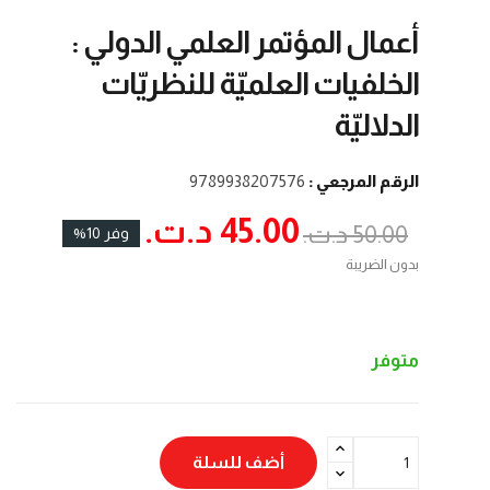
أعمال المؤتمر العلمي الدولي :
الخلفيات العلميّة للنظريّات
الدلاليّة
الرقم المرجعي :
9789938207576
45.00 د.ت.‏
50.00 د.ت.‏
وفر 10%
بدون الضريبة
متوفر
أضف للسلة