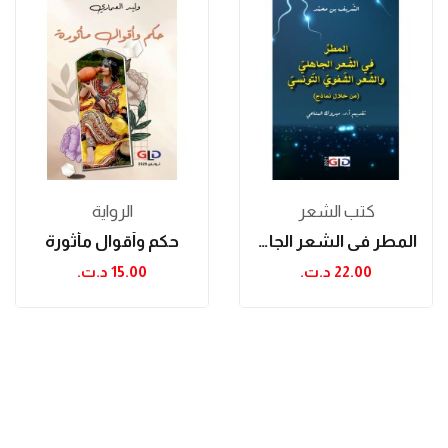
كتب الشعر
الرواية
المطر في الشعر الجاهلي والشعر الشفوي التونسي...
حكم وأقوال مأثورة
22.00 د.ت.‏
15.00 د.ت.‏