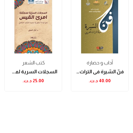
آداب و حضارة
كتب الشعر
فنّ السّيرة في التراث العربي
السجلات السرية لمعلقة إمرئ القيس: نحو قراءة...
40.00 د.ت.‏
25.00 د.ت.‏