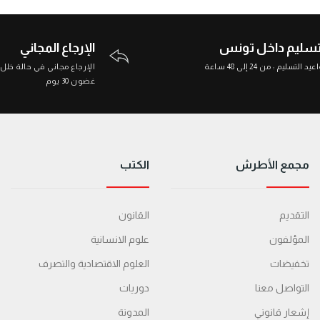
تسليم داخل تونس
الإرجاع المجاني
د التسليم : من 24 إلى 48 ساعة
الإرجاع مجاني في حالة خلل
غضون 30 يوم
مجمع الأطرش
الكتب
التقديم
القانون
المؤلفون
علوم الانسانية
تخفيضات
العلوم الاقتصادية والتصرف
التواصل معنا
دوريات
إشعار قانوني
المدونة