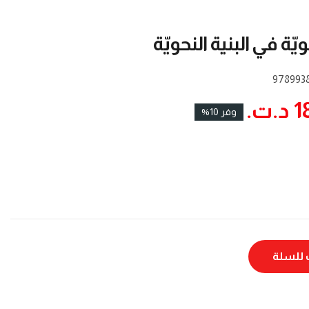
ّة في البنية النحويّة
978993
ت.‏
وفر 10%
للسلة