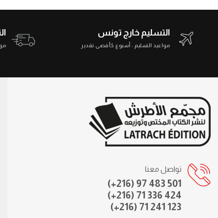
التسليم خارج تونس
ال
مواعيد التسليم : أسبوع كأقصى تقدير
مواعي
تواصل معنا
(+216) 97 483 501
(+216) 71 336 424
(+216) 71 241 123