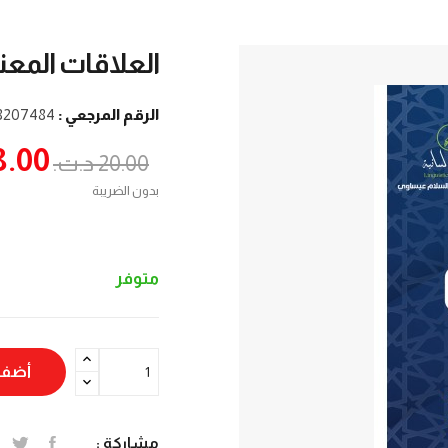
العلاقات المعنوي
الرقم المرجعي :
8207484
18.00 د.
20.00 د.ت.‏
بدون الضريبة
متوفر
أضف 
مشاركة :