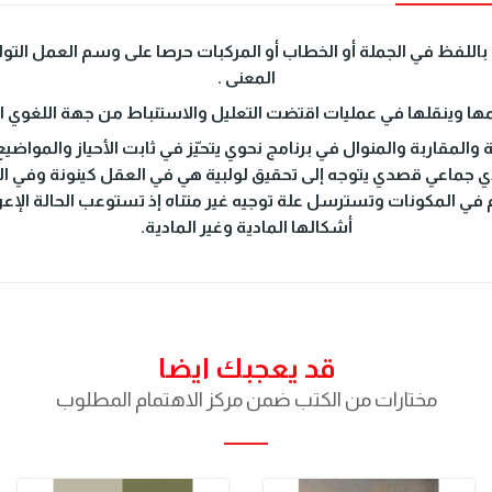
باللفظ في الجملة أو الخطاب أو المركبات حرصا على وسم العمل الت
المعنى .
سمها وينقلها في عمليات اقتضت التعليل والاستنباط من جهة اللغوي ال
والمقاربة والمنوال في برنامج نحوي يتحيّز في ثابت الأحياز والمواض
ي جماعي قصدي يتوجه إلى تحقيق لولبية هي في العقل كينونة وفي ال
زم في المكونات وتسترسل علة توجيه غير متناه إذ تستوعب الحالة الإعر
أشكالها المادية وغير المادية.
قد يعجبك ايضا
مختارات من الكتب ضمن مركز الاهتمام المطلوب