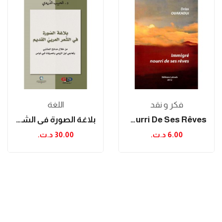
فكر و نقد
اللغة
Immigré Nourri De Ses Rêves
بلاغة الصورة في الشعر العربي القديم
6.00 د.ت.‏
30.00 د.ت.‏