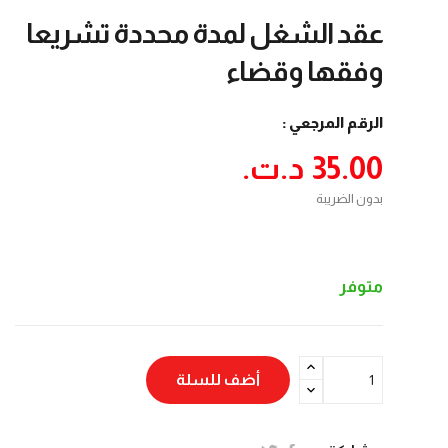
عقد الشغل لمدة محددة تشريعا
وفقها وقضاء
الرقم المرجعي :
35.00 د.ت.‏
بدون الضريبة
متوفر
أضف للسلة