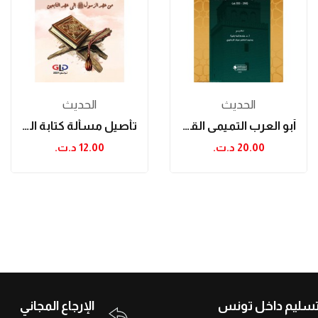
الحدیث
الحدیث
أبو العرب التميمي القيرواني وجهوده في خدمة...
تأصيل مسألة كتابة الحديث وتدوينه من عهد...
20.00 د.ت.‏
12.00 د.ت.‏
تسليم داخل تونس
الإرجاع المجاني