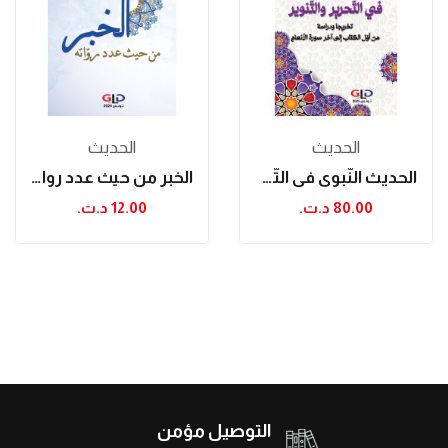
الحدیث
الحدیث
الحديث النّبوي في التّحرير والتّنوير
الخبر من حيث عدد رواته
80.00 د.ت.‏
12.00 د.ت.‏
التوصيل مؤمن