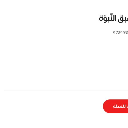
 النّبوّة
978993
للسلة