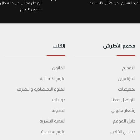
د التسليم : من 24 إلى 48 ساعة
الإرجاع مجاني في حالة خلل
غضون 30 يوم
مجمع الأطرش
الكتب
التقديم
القانون
المؤلفون
علوم الانسانية
تخفيضات
العلوم الاقتصادية والتصرف
التواصل معنا
دوريات
إشعار قانوني
المدونة
دليل الموقع
التنمية البشرية
حسابي الخاص
علوم سياسية