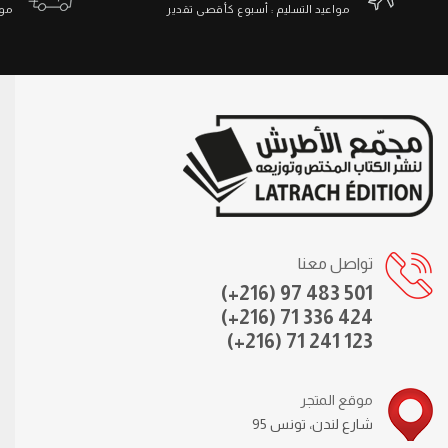
مواعيد التسليم : أسبوع كأقصى تقدير
مواعي
تواصل معنا
(+216) 97 483 501
(+216) 71 336 424
(+216) 71 241 123
موقع المتجر
95 شارع لندن، تونس