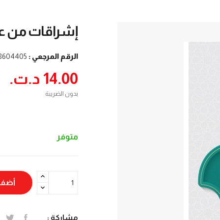
إشراقات من عبق
الرقم المرجعي :
8604405
14.00 د.ت.‏
بدون الضريبة
متوفر
أضف 
مشاركة :