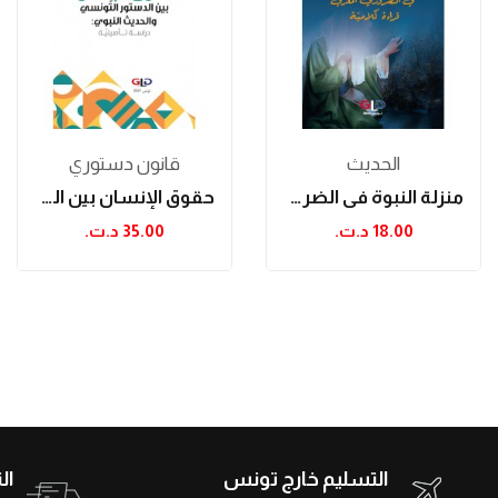
الحدیث
قانون دستوري
منزلة النبوة في الضروري المعرفي قراءة كلامية
حقوق الإنسان بين الدستور التونسي والحديث...
18.00 د.ت.‏
35.00 د.ت.‏
التسليم خارج تونس
ال