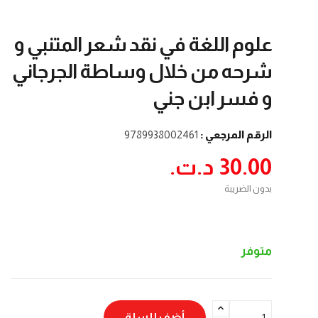
علوم اللغة في نقد شعر المتنبي و
شرحه من خلال وساطة الجرجاني
و فسر ابن جني
الرقم المرجعي :
9789938002461
30.00 د.ت.‏
بدون الضريبة
متوفر
أضف للسلة