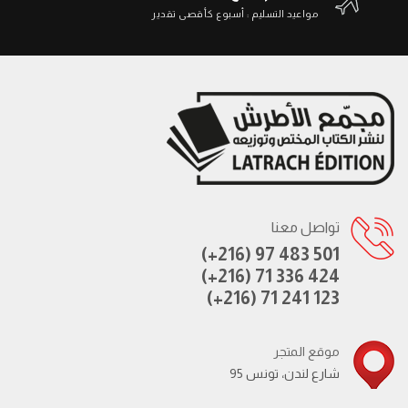
مواعيد التسليم : أسبوع كأقصى تقدير
تواصل معنا
(+216) 97 483 501
(+216) 71 336 424
(+216) 71 241 123
موقع المتجر
95 شارع لندن، تونس