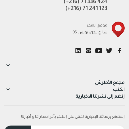
(+216) 71 336 424
(+216) 71 241 123
موقع المتجر
95 شارع لندن، تونس

مجمع الأطرش

الكتب
إنضم إلى نشرتنا الاخبارية
إستمتع برسائلنا الإخبارية لتبقى على إطلاع بآخر اصداراتنا و أخبارنا!