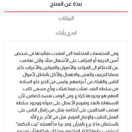
نبذة عن المنتج
البيانات
ابدي رأيك
وفي المجتمعات المتخلفة التي افتقدت تقاليدها في شخص
أمين الحرفة أو المراقب على الأشغال مثلاً، والتي تغاضت
عن الاحتكام الى القواعد والأصول والقوانين والأعراف، تكثر
قضايا التزييف والغش والاهمال والأكل بالباطل لأموال
الناس والهتك في أعراضهم. وليس من الخير خلو الساحة
من سلطة النقد، تمثلت فيما تمثلث وبأي مسمى كانت.
المهم هو وجودها كرادع، وفي الوقت نفسه كضامن، لأن
الاستهانة بالنقد وتقويم الأعمال على ضوئه ووجود سلطة
لغضب المخالفين على أحكامه، يقلل من إقبال الناس على
العمل الطيب والإنتاج القويم. قيل في الأثر: يزع الله
بالسلطان ما لا يزع بالقرآن. وقد بينا ما أهملته "بيت الحكمة"
لدينا من رعايتها للآثار المكتوبة، وما كان بإمكانها أن تقدمه