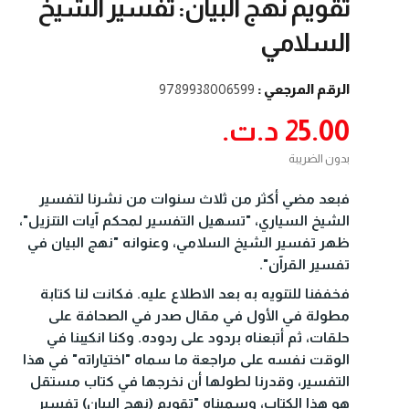
تقويم نهج البيان: تفسير الشيخ
السلامي
الرقم المرجعي :
9789938006599
25.00 د.ت.‏
بدون الضريبة
فبعد مضي أكثر من ثلاث سنوات من نشرنا لتفسير
الشيخ السياري، "تسهيل التفسير لمحكم آيات التنزيل"،
ظهر تفسير الشيخ السلامي، وعنوانه "نهج البيان في
تفسير القرآن".
فخففنا للتنويه به بعد الاطلاع عليه. فكانت لنا كتابة
مطولة في الأول في مقال صدر في الصحافة على
حلقات، ثم أتبعناه بردود على ردوده. وكنا انكيبنا في
الوقت نفسه على مراجعة ما سماه "اختياراته" في هذا
التفسير، وقدرنا لطولها أن نخرجها في كتاب مستقل
هو هذا الكتاب، وسميناه "تقويم (نهج البيان) تفسير