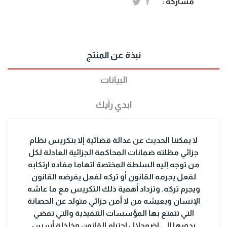
مشاركة :
نبذة عن المنتج
البيانات
ابدي رأيك
لا يمكننا الحديث عن عدالة قضائية إلا بتكريس نظام
جزائي مظلته ضمانات المحاكمة الجزائية العادلة لكل
من توجه إليه السلطة المختصة اتهاما مفاده ارتكابه
لفعل يجرمه القانون أو تركه لفعل يفرضه القانون
ويجرم تركه. وتزداد أهمية ذلك التكريس مع ما عاشه
الإنسان ويعيشه من لا أمن جزائي متولد عن الحصانة
التي تتمتع بها المؤسسات التنفيذية والتي تفضي
بدورها إلى اضمحلال احترام القانون وخلخلة أسس