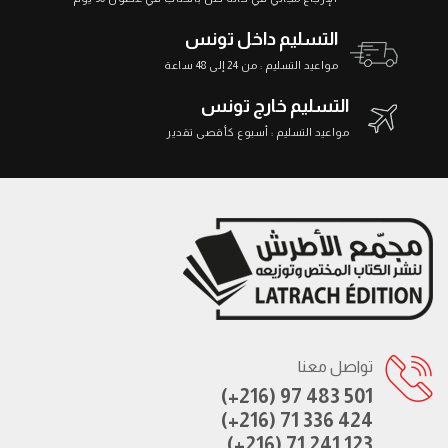
التسليم داخل تونس
مواعيد التسليم : من 24 إلى 48 ساعة
التسليم خارج تونس
مواعيد التسليم : أسبوع كأقصى تقدير
تواصل معنا
(+216) 97 483 501
(+216) 71 336 424
(+216) 71 241 123