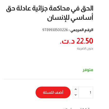
الحق في محاكمة جزائية عادلة حق
أساسي للإنسان
الرقم المرجعي :
9789938500226
22.50 د.ت.‏
بدون الضريبة
متوفر
أضف للسلة