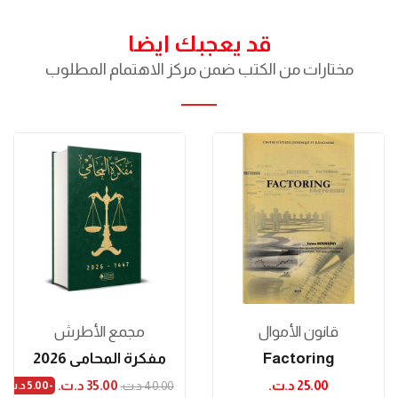
قد يعجبك ايضا
مختارات من الكتب ضمن مركز الاهتمام المطلوب
قانون الأموال
مجمع الأطرش
Factoring
مفكرة المحامي 2026
25.00 د.ت.‏
35.00 د.ت.‏
40.00 د.ت.‏
-5.00 د.ت.‏