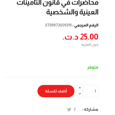
محاضرات في قانون التأمينات
العينية والشخصية
الرقم المرجعي :
8789973009319
25.00 د.ت.‏
بدون الضريبة
متوفر
أضف للسلة
مشاركة :