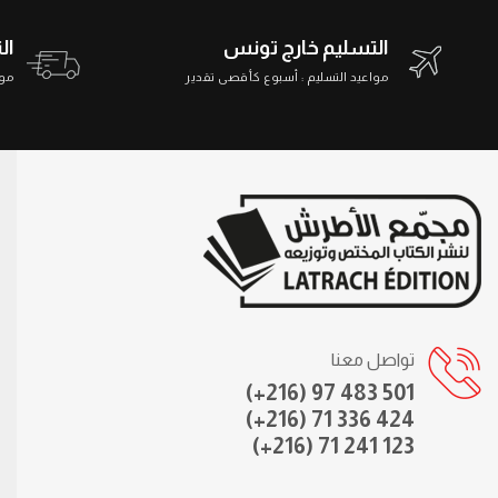
التسليم خارج تونس
ال
مواعيد التسليم : أسبوع كأقصى تقدير
مواعي
تواصل معنا
(+216) 97 483 501
(+216) 71 336 424
(+216) 71 241 123