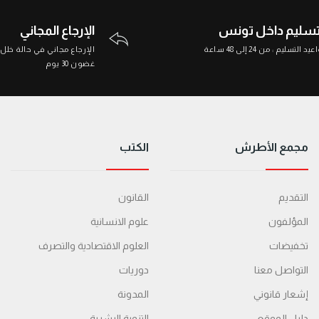
تسليم داخل تونس
الإرجاع المجاني
د التسليم : من 24 إلى 48 ساعة
الإرجاع مجاني في حالة خلل
غضون 30 يوم
مجمع الأطرش
الكتب
التقديم
القانون
المؤلفون
علوم الانسانية
تخفيضات
العلوم الاقتصادية والتصرف
التواصل معنا
دوريات
إشعار قانوني
المدونة
دليل الموقع
التنمية البشرية