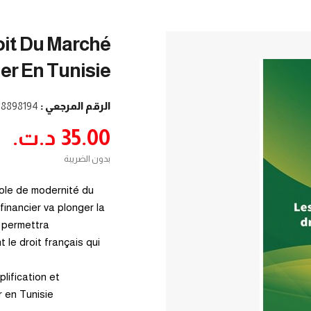
oit Du Marché
er En Tunisie
الرقم المرجعي :
38898194
35.00 د.ت.‏
بدون الضريبة
bole de modernité du
financier va plonger la
a permettra
 le droit français qui
lification et
 en Tunisie.