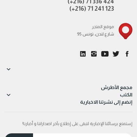
(+216) 71 336 424
(+216) 71 241 123
موقع المتجر
95 شارع لندن، تونس

مجمع الأطرش

الكتب
إنضم إلى نشرتنا الاخبارية
إستمتع برسائلنا الإخبارية لتبقى على إطلاع بآخر اصداراتنا و أخبارنا!