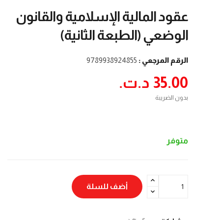
عقود المالية الإسلامية والقانون
الوضعي (الطبعة الثانية)
الرقم المرجعي :
9789938924855
35.00 د.ت.‏
بدون الضريبة
متوفر
أضف للسلة