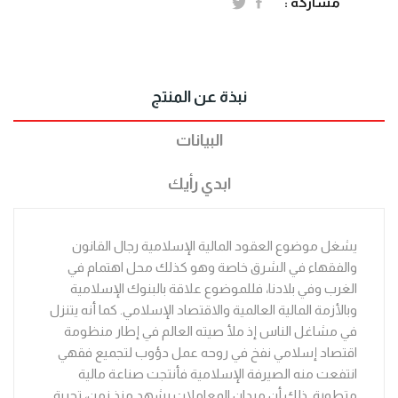
مشاركة :
نبذة عن المنتج
البيانات
ابدي رأيك
يشغل موضوع العقود المالية الإسلامية رجال القانون
والفقهاء في الشرق خاصة وهو كذلك محل اهتمام في
الغرب وفي بلادنا، فللموضوع علاقة بالبنوك الإسلامية
وبالأزمة المالية العالمية والاقتصاد الإسلامي. كما أنه يتنزل
في مشاغل الناس إذ ملأ صيته العالم في إطار منظومة
اقتصاد إسلامي نفخ في روحه عمل دؤوب لتجميع فقهي
انتفعت منه الصيرفة الإسلامية فأنتجت صناعة مالية
متطورة. ذلك أن ميدان المعاملات يشهد منذ زمن، تجربة