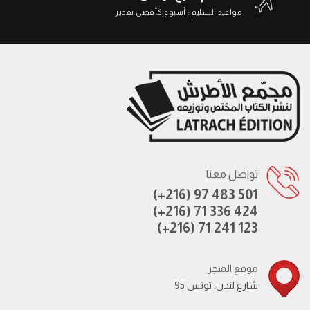
مواعيد التسليم : أسبوع كأقصى تقدير
تواصل معنا
(+216) 97 483 501
(+216) 71 336 424
(+216) 71 241 123
موقع المتجر
95 شارع لندن، تونس