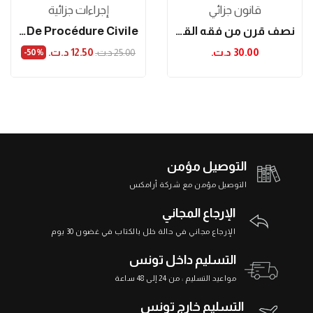
قانون جزائي
إجراءات جزائية
نصف قرن من فقه القضاء الجزائي
Traité De Procédure Civile
30.00 د.ت.‏
12.50 د.ت.‏
25.00 د.ت.‏
‎-50%
التوصيل مؤمن
التوصيل مؤمن مع شركة أرامكس
الإرجاع المجاني
الإرجاع مجاني في حالة خلل بالكتاب في غضون 30 يوم
التسليم داخل تونس
مواعيد التسليم : من 24 إلى 48 ساعة
التسليم خارج تونس