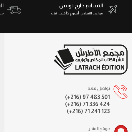
التسليم خارج تونس
ال
مواعيد التسليم : أسبوع كأقصى تقدير
مواعي
تواصل معنا
(+216) 97 483 501
(+216) 71 336 424
(+216) 71 241 123
موقع المتجر