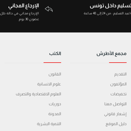
تسليم داخل تونس
الإرجاع المجاني
د التسليم : من 24 إلى 48 ساعة
الإرجاع مجاني في حالة خلل
غضون 30 يوم
مجمع الأطرش
الكتب
التقديم
القانون
المؤلفون
علوم الانسانية
تخفيضات
العلوم الاقتصادية والتصرف
التواصل معنا
دوريات
إشعار قانوني
المدونة
دليل الموقع
التنمية البشرية