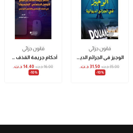
قانون جزائي
قانون جزائي
الوجيز في الجرائم الديوانية
أحكام جريمة القذف عبر موقع التواصل الاجتماعي...
31.50 د.ت.‏
14.40 د.ت.‏
35.00 د.ت.‏
16.00 د.ت.‏
‎-10%
‎-10%