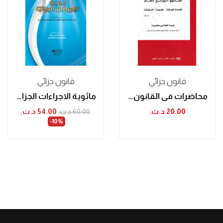
قانون جزائي
قانون جزائي
محاضرات في القانون الجزائي العام - طبعة ثانية
مائوية الاجراءات الجزائية
20.00 د.ت.‏
54.00 د.ت.‏
60.00 د.ت.‏
‎-10%