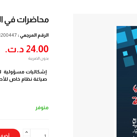
محاضرات في ال
الرقم المرجعي :
8200447
24.00 د.ت.‏
بدون الضريبة
إشكاليات مسؤولية لأ
صياغة نظام خاص للأطب
متوفر
أضف 