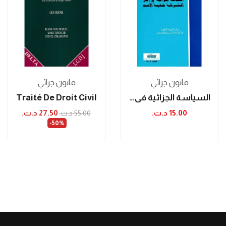
قانون جزائي
قانون جزائي
السياسة الجزائية في إطار الشركة خفية الإسم
Traité De Droit Civil
15.00 د.ت.‏
27.50 د.ت.‏
55.00 د.ت.‏
‎-50%