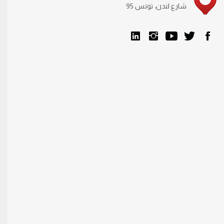
95 شارع لندن، تونس