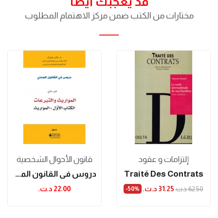
قد يعجبك ايضا
مختارات من الكتب ضمن مركز الاهتمام المطلوب
إلتزامات و عقود
قانون الأحوال الشخصية
Traité Des Contrats
دروس في القانون المدني - المواريث والتبرعات:...
31.25 د.ت.‏
22.00 د.ت.‏
62.50 د.ت.‏
‎-50%