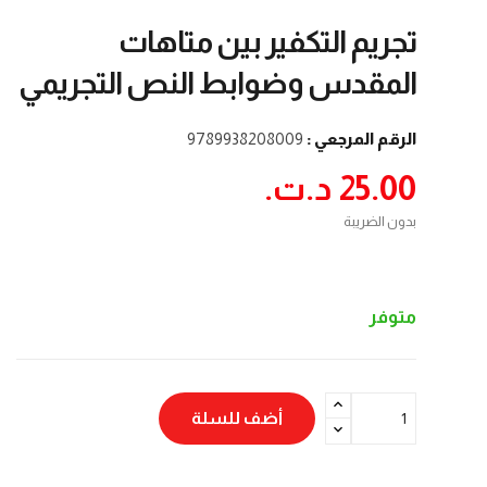
تجريم التكفير بين متاهات
المقدس وضوابط النص التجريمي
الرقم المرجعي :
9789938208009
25.00 د.ت.‏
بدون الضريبة
متوفر
أضف للسلة