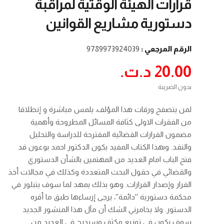
قرارات الهيئة الوقتية لمراقبة
دستورية مشاريع القوانين
الرقم المرجعي :
9789973924039
20.00 د.ت.‏
بدون الضريبة
لمن يتصفح ورقات هذا المؤلف، يلمس مباشرة و إنطلاقا
من الفقرات الاولى كثافة المسائل المطروحة وأهمية
مضمون القرارات القضائية المقترحة للدراسة والتحليل
والنقد. وبهذا الكتاب المفيد يكون الدكتور احمد بوعون قد
فتح الباب امام العديد من المهتمين بالشأن الدستوري
والقضائي في حقول البحث المتعددة وكذلك في مجالات أخذ
القرار وإصدار القرارات. وهو بذلك يمهد لما سوف يتبلور في
محكمة دستورية ''دائمة''، يرجى إرساءها طبق ما أقره
الدستور. ولا يخامرني الشك أن مآل هذا المنشور الجديد
سوف يكون في توزيع مكثف وسيدرج في العديد من