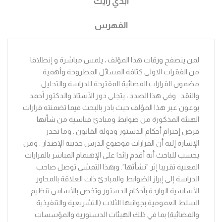
ابدي رأيك
الفهرس
لمن يتصفح ورقات هذا المؤلف ، يلمس مباشرة و إنطلاقا
من الفقرات الاولى كثافة المسائل المطروحة وأهمية
مضمون القرارات القضائية المقترحة للدراسة والتحليل
والنقد . وفي هذا الصدد ، يتجلى دور الأستاذ والدكتور أحمد
بوعون عبر هذا المؤلف حيث بادر بالبحث فيما تضمنته قرارات
الهيئة المذكورة من ضوابط ومبادئ قياسية من شأنها
فرض إحترام أحكام الدستور ودولة القانون . وما تجدر
الإشارة إليه أن القرارات موضوع الدرس حديثة الإصدار . ومن
يحسب للباحث أنه أقدم رائدا على الإهتمام المباشر بالقرارات
المعنية تقريبا إثر "نشأتها". وبهذا التمشي توصل صاحب
الدراسة إلى إبراز الضوابط والمبادئ ذات العلاقة بالمحاور
الأساسية الواردة بأحكام الدستور وتخص بالأساس تنظيم
السلط العمومية بجوانبها الثلاث (التشريعية والتنفيذية
والقضائية) بما في ذلك الهيئات الدستورية والمؤسسات