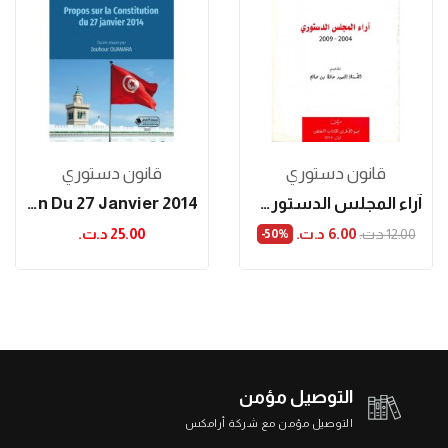
قانون دستوري
قانون دستوري
آراء المجلس الدستوري 2004-2009
Propos Sur La Constitution Du 27 Janvier 2014
6.00 د.ت.‏
25.00 د.ت.‏
12.00 د.ت.‏
‎-50%
التوصيل مؤمن
التوصيل مؤمن مع شركة أرامكس