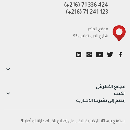
(+216) 71 336 424
(+216) 71 241 123
موقع المتجر
95 شارع لندن، تونس

مجمع الأطرش

الكتب
إنضم إلى نشرتنا الاخبارية
إستمتع برسائلنا الإخبارية لتبقى على إطلاع بآخر اصداراتنا و أخبارنا!