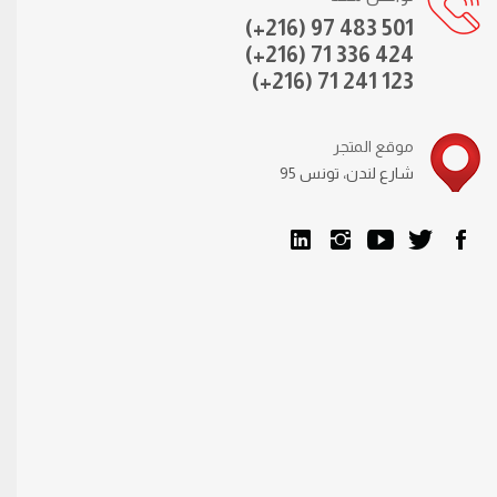
(+216) 97 483 501
(+216) 71 336 424
(+216) 71 241 123
موقع المتجر
95 شارع لندن، تونس