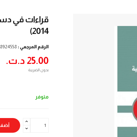
2014)
الرقم المرجعي :
8924558
25.00 د.ت.‏
بدون الضريبة
متوفر
أضف 