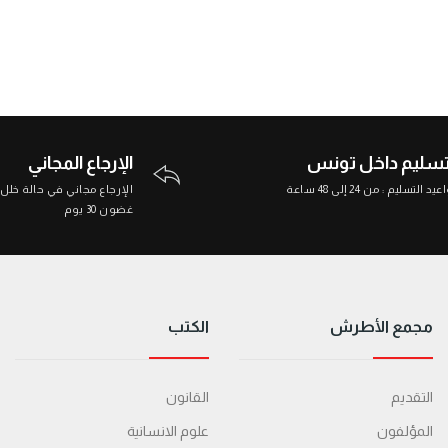
تسليم داخل تونس
الإرجاع المجاني
د التسليم : من 24 إلى 48 ساعة
الإرجاع مجاني في حالة خلل
غضون 30 يوم
مجمع الأطرش
الكتب
التقديم
القانون
المؤلفون
علوم الانسانية