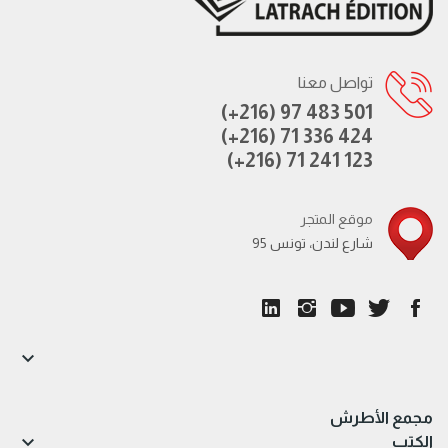
تواصل معنا
(+216) 97 483 501
(+216) 71 336 424
(+216) 71 241 123
موقع المتجر
95 شارع لندن، تونس

مجمع الأطرش

الكتب