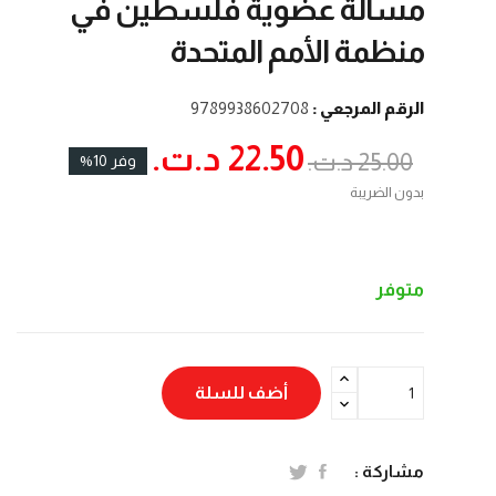
مسألة عضوية فلسطين في
منظمة الأمم المتحدة
الرقم المرجعي :
9789938602708
22.50 د.ت.‏
25.00 د.ت.‏
وفر 10%
بدون الضريبة
متوفر
أضف للسلة
مشاركة :