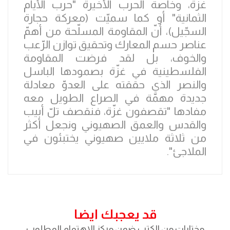
غزّة، وخاصة الحرب الأخيرة "حرب الأيام
الثمانية" أو كما سميّت (معركة حجارة
السجّيل)، أنّ المقاومة المسلّحة من أهمّ
عناصر حسم المعارك وتحقيق توازن الرّعب
والخوف، بل لقد فرضت المقاومة
الفلسطينية في غزّة بصمودها الباسل
والنصر الذي حققته على العدوّ معادلة
جديدة مهمّة في الصراع الطويل معه
مفادها "تقصفون غزّة، فنقصف تلّ أبيب
والقدس والعمق الصهيوني ونجعل أكثر
من ثلاثة ملايين صهيوني يختبئون في
الملاجئ".
قد يعجبك ايضا
مختارات من الكتب ضمن مركز الاهتمام المطلوب