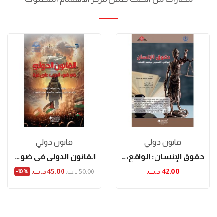
قانون دولي
قانون دولي
حقوق الإنسان: الواقع، النصوص وفقه القضاء
القانون الدولي في ضوء الحرب على غزّة
42.00 د.ت.‏
45.00 د.ت.‏
50.00 د.ت.‏
‎-10%