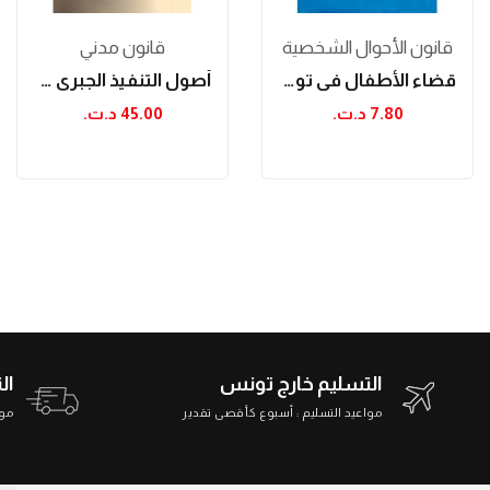
قانون الأحوال الشخصية
قانون مدني
قضاء الأطفال في تونس (الجزء الأول)
أصول التنفيذ الجبري في المواد المدنية والتجارية
7.80 د.ت.‏
45.00 د.ت.‏
التسليم خارج تونس
ال
مواعيد التسليم : أسبوع كأقصى تقدير
مواعي