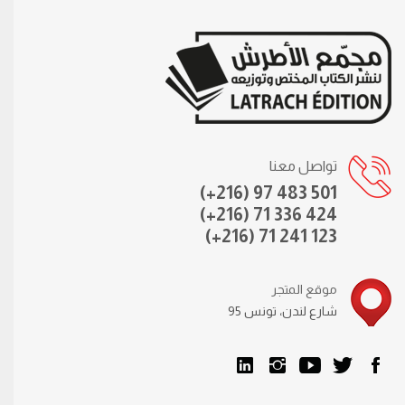
تواصل معنا
(+216) 97 483 501
(+216) 71 336 424
(+216) 71 241 123
موقع المتجر
95 شارع لندن، تونس