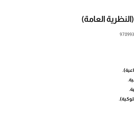
النظرية العامة)
978993
عية).
ة.
ة.
وكية).