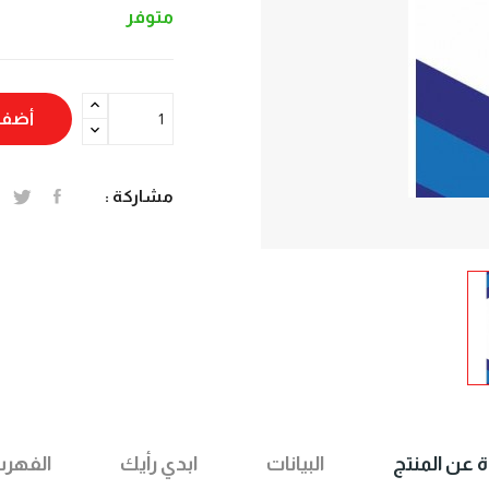
متوفر
أضف 
مشاركة :
ة عن المنتج
البيانات
ابدي رأيك
الفهر