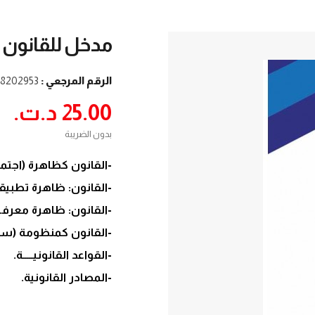
مدخل للقانون (
الرقم المرجعي :
8202953
25.00 د.ت.‏
بدون الضريبة
-القانون كظاهرة (اجتما
-القانون: ظاهرة تطبيقي
-القانون: ظاهرة معرفي
-القانون كمنظومة (سل
-القواعد القانونيـــــة.
-المصادر القانونية.