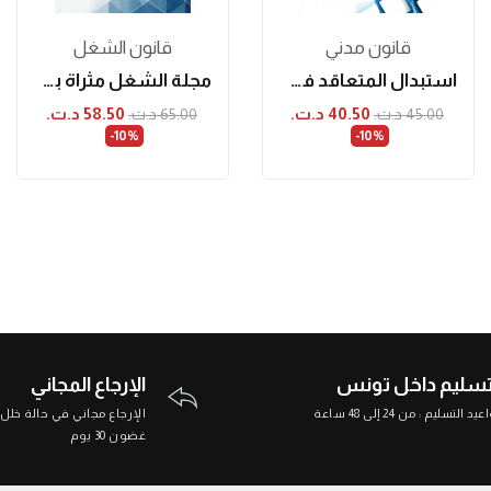
قانون مدني
قانون الشغل
استبدال المتعاقد في المادّة المدنيّة
مجلة الشغل مثراة بفقه قضاء محكمة التعقيب...
40.50 د.ت.‏
58.50 د.ت.‏
45.00 د.ت.‏
65.00 د.ت.‏
‎-10%
‎-10%
تسليم داخل تونس
الإرجاع المجاني
د التسليم : من 24 إلى 48 ساعة
الإرجاع مجاني في حالة خلل
غضون 30 يوم