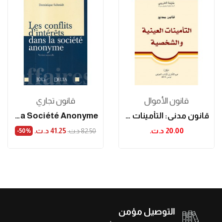
قانون الأموال
قانون تجاري
قانون مدني: التأمينات العينية والشخصية
Les Conflits D'intérêts Dans La Société Anonyme
20.00 د.ت.‏
41.25 د.ت.‏
82.50 د.ت.‏
‎-50%
التوصيل مؤمن