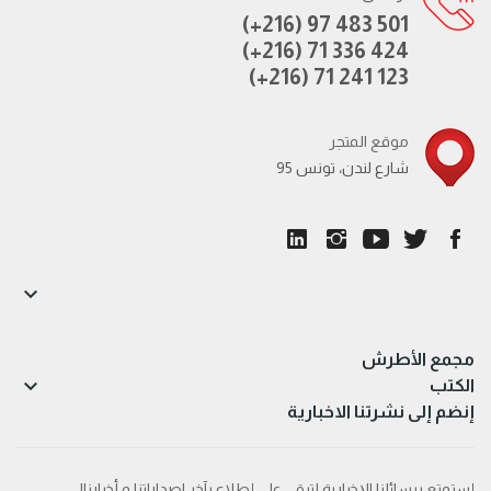
(+216) 97 483 501
(+216) 71 336 424
(+216) 71 241 123
موقع المتجر
95 شارع لندن، تونس

مجمع الأطرش

الكتب
إنضم إلى نشرتنا الاخبارية
إستمتع برسائلنا الإخبارية لتبقى على إطلاع بآخر اصداراتنا و أخبارنا!