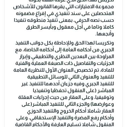
مجموعة الامتيازات التي يقرها القانون للأشخاص
المتحصلين على سند تنفيذي في إفراغ مضمونه
حسب نصه الحرفي، بمعنى تنفيذ منطوقه تنفيذا
كاملا وتاما في أجل معقول وبأيسر الطرق
وأنجعها.
وتكريسا لهذا الحق وللإحاطة بكل جوانب التنفيذ
الجبري من أحكامه العامة إلى أحكامه الخاصة، مع
المراوحة بين البعدين النظري والتطبيقي وإبراز
الجزئيات والتفاصيل ذات الصبغة العملية والفنية
للمادة، تم تخصيص العنوان الأول للنظرية العامة
للتنفيذ والعنوان الثاني للوسائل التطبيقية
للتنفيذ الجبري وفيه جزءان أحدهما للتنفيذ غير
المباشر (على المنقول تحفظيا وتنفيذيا
وتوقيفيا، وعلى العقار من حيث إجراءات العقلة
وعوارضها) والجزء الثاني للتنفيذ المباشر(على
العقار شاملا أحكام الخروج والتنفيذ الحوزي
وأحكام رفع المضرة والتنفيذ الإستحقاقي، وعلى
المنقول شاملا تسليم العارفة والأحكام القاضية