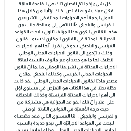
لكلّ شيء إذ ما تمّ نقصان تلك هي القاعدة العامّة
فكلّ عملا يشوبه نقائص لذلك ارتأينا من خلال هذا
العمل ترجمة أهم الاجراءات المدنيّة في التشريعين
الفرنسي والبلجيكي علّنا ننتهي إلى معالجة جانب من
هذه النقائص ليكون هذا المؤلف تناول بالبحث للقواعد
الاجرائية المدنيّة في القانون المقارن لا سيما لقانون
الفرنسي والبلجيكي. يبدو في نظرنا انّها اهم الاجراءات
وذلك بالرّجوع الى قانون الاجراءات المدني الوطني
لنظيف لها ما هو جديد أو غير مألوف بالنسبة لمادّة
الاجراءات المدنيّة في تشريعنا الوطني طالما أنّ قانون
الاجراءات المدني الفرنسي وكذلك البلجيكي يمثّلان
مصدر ماديّا لقانون الاجراءات المدني الوطني. لقد كانت
خطّة بحثنا في هذا الكتاب هو التعرّض في مستوى أوّل
الى أهم الاجراءات المدنيّة الفرنسيّة وكذلك البلجيكيّة
على اعتبار أنّ تلك القواعد الاجرائية هي مشتركة من
حيث درجة الأهميّة في القوانين الثلاثة الوطني
والفرنسي والبلجيكي . أمّا المستوى الثاني فقد خصّصناه
للبحث في القواعد الاجرائيّة التي تبدو جديدة بالنسبة
لقانون الاجراءات المدني الوطني وذلك لغاية التعريف