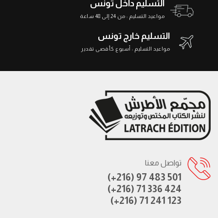
التسليم داخل تونس
مواعيد التسليم : من 24 إلى 48 ساعة
التسليم خارج تونس
مواعيد التسليم : أسبوع كأقصى تقدير
تواصل معنا
(+216) 97 483 501
(+216) 71 336 424
(+216) 71 241 123