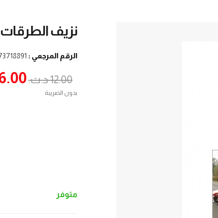
نزيف الطرقات:
الرقم المرجعي :
73718891
6.00 د.ت.‏
12.00 د.ت.‏
بدون الضريبة
متوفر