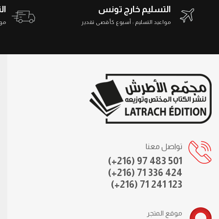
التسليم خارج تونس
ال
مواعيد التسليم : أسبوع كأقصى تقدير
مواعي
تواصل معنا
(+216) 97 483 501
(+216) 71 336 424
(+216) 71 241 123
موقع المتجر