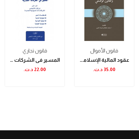
قانون الأموال
قانون تجاري
عقود المالية الإسلامية والقانون الوضعي (الطبعة...
المسير في الشركات التجارية (الجزء الأول): شركات...
35.00 د.ت.‏
22.00 د.ت.‏