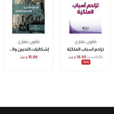
قانون عقاري
قانون عقاري
تزاحم أسباب الملكيّة
إشكاليات التحيين والتسجيل العقاري
18.00 د.ت.‏
15.00 د.ت.‏
20.00 د.ت.‏
‎-10%