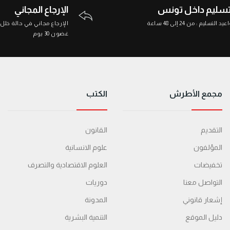
تسليم داخل تونس
الإرجاع المجاني
د التسليم : من 24 إلى 48 ساعة
الإرجاع مجاني في حالة خلل
غضون 30 يوم
مجمع الأطرش
الكتب
التقديم
القانون
المؤلفون
علوم الانسانية
تخفيضات
العلوم الاقتصادية والتصرف
التواصل معنا
دوريات
إشعار قانوني
المدونة
دليل الموقع
التنمية البشرية