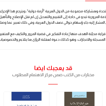
لدورة 62 للجلسة العامة للأمم المتحدة وبمشاركة مجموعة من الدول العربية "أزمة دولية"، ويت
 المرورية تبدو في حاجة إلى التقييم والتعديل إن لم نقل الإصلاح والتأهيل
ولي المشار إليه جاء بإسهام حوالي نصف الدول العربية، وفي ذلك تعبير عما
راءة محيّنة الهدف منها إعادة التفكير في قضية المرور والتكيف مع المتغي
ج المسجلة والانجازات. وهو كذلك دعوة لعقلنة الرؤى بما يتلاءم والخصوصيات
قد يعجبك ايضا
مختارات من الكتب ضمن مركز الاهتمام المطلوب