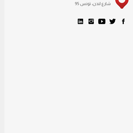
95 شارع لندن، تونس