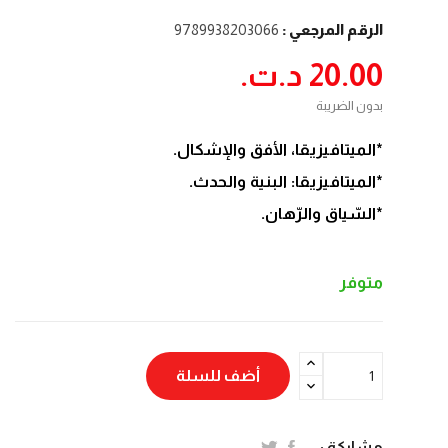
الرقم المرجعي :
9789938203066
20.00 د.ت.‏
بدون الضريبة
*الميتافيزيقا، الأفق والإشكال.
*الميتافيزيقا: البنية والحدث.
*السّياق والرّهان.
متوفر
أضف للسلة
مشاركة :