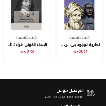
كتب فلسفة
كتب فلسفة
نظرية الوجود بين ابن عربي و سبينوزا
الإبداع الكوني: قراءة تأويلية إبداعية في صيرورة...
25.00 د.ت.‏
15.00 د.ت.‏
التوصيل مؤمن
التوصيل مؤمن مع شركة أرامكس