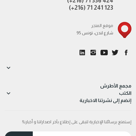
(+216) 71 336 424
(+216) 71 241 123
موقع المتجر
95 شارع لندن، تونس

مجمع الأطرش

الكتب
إنضم إلى نشرتنا الاخبارية
إستمتع برسائلنا الإخبارية لتبقى على إطلاع بآخر اصداراتنا و أخبارنا!