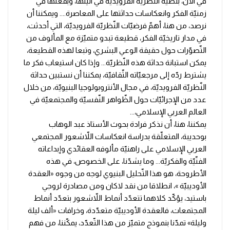
في الآن، بنصّيّة النّظريّة الفرويديّة في آنيّتها، وبفعلها في
زمنيّة الفكر وانعكاسات حداثتها على المعاصرة.... ويمكننا أن
نرصد، من هنا، أهمّ فرضيّات النّظريّة الفرويديّة، التي أحدثت،
في مدار تاريخيّة الفكر، قطيعة تبدو متميّزة مع المألوف من
التّصوّرات حول حقيقة الوعي البشري، وتبعا لهذه القطيعة،
يمكن استبانة حداثة هذه النّظريّة... وإذا كان استيعاب فكر ما
يشترط ردّه إلى مرجعيّاته الثّقافيّة، يمكننا أن نستبين حداثة
النّظريّة الفرويديّة، في مجال الأنتروبولوجيا البنيويّة، من خلال
عدد من الإجرائيّات حول الظّواهر النّفسيّة والمجتمعيّة في
العالم العربي الإسلامي،...
يمكننا، هنا، أن نذكر فرادة بحوث الأستاذ عبد الوهاب
بوحديبة، المتعلّقة بدراسة انعكاسات اللاّشعور المجتمعي
العربي الإسلامي على راهنيّة مألوفه العقائدي وإبداعاته
الفنّيّة والفكريّة... وما يشدّنا، على الخصوص، في هذه
الأطروحة، هو هذا التّحليل البنيوي لوجه من وجوه «العقدة
الأوديبيّة »، انطلاقا من نقد لاكان ومن مصادرة لروجي
باستيد، يؤكّد كلاهما تتعدّد أنماط اللاّشعور بتعدّد أنماط
المجتمعات، فالعقدة الأوديبيّة متعدّدة، وخرافات «ألف ليلة
وليلة» تمدّنا بنموذج متميّز من هذا التّعدّد، يمكّننا، من فهم