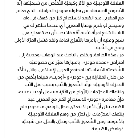
العلاقة الأوديبيّة مع الأمّ وكيفيّة التّخلّص من شبحيّتها: إنّه
الأنموذج المستفاد من بطولة «جودر» الخرافيّة... الذي يغامر
مع المغربي عبد الصّمد لاستخراج كنز من كهف في واد،
وسينجح لو يلتزم بوصايا المغربي أيْ: عندما تظهر له في
الباب السّابع امرأة تشبه أمّه فلا يجب أن يصدّقها إذ هي
شبح وعليه أن يأمرها بالتّعرّي تماما، ولقد فشل المرّة الأولى
ونجح في الثّانية...
من هذه الخرافة. ويخلص الباحث عبد الوهاب بوحديبة إلى
افتراض «عقدة جودر»... باعتبارها تعبّر عن خصوصيّة
الشّخصيّة الأساسيّة للمجتمع العربي الإسلامي، والتي تتأكّد
من خلال المقارنة بين «جودر» و «أوديب»، فبينما يتّضح، من
القدريّة الأوديبيّة، تولّد الشّعور بالذّنب بسبب قتل الأب
وانتهاك المحرّمات (الزّواج من الأمّ)، فيسمل أوديب عينيه،
فإنّ مغامرة «جودر» للاستخراج الكنز مع المغربي عبد
الصّمد، تبيّن أنّ الأمر لا يتعدّى مجال الوهم، ف «جودر» لم
ينتهك المحرّمات، بل تحرّر من وهم العلاقة الأوديبيّة
بالأمومة، ومن الشّعور بالذّنب وتحرّر، بالمثل، من شبحيّة
غوامض الطّبيعة.