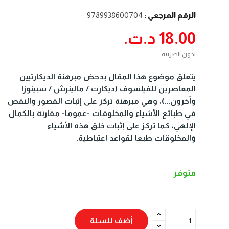
الرقم المرجعي :
9789938600704
18.00 د.ت.‏
بدون الضريبة
يتعلّق موضوع هذا المقال بدحض مبرهنة الديكارتيين
المعاصرين للفيلسوف (ديكارت / مالينرش / سبينوزا
وآخرون...)، وهي مبرهنة تركز على إثبات القصور والنقص
في طبائع الأشياء والمخلوقات -عموما- مقارنة بالكمال
الإلهي، كما تركز على إثبات خلق هذه الأشياء
والمخلوقات طبعا لقواعد اعتباطية.
متوفر
أضف للسلة