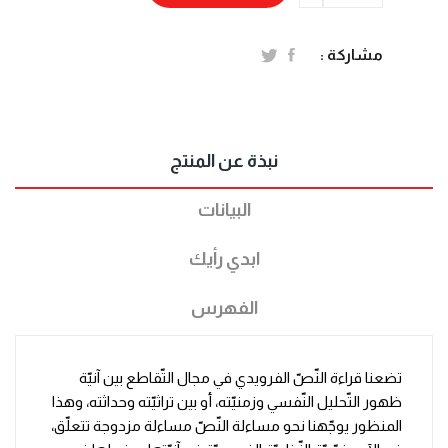
مشاركة :
نبذة عن المنتج
البيانات
ابدي رأيك
الفهرس
تضعنا قراءة النّصّ الفرويدي في مجال التّقاطع بين آنيّة
ظهور التّحليل النّفسي وزمنيّته، أو بين تراثيّته وحداثته، وهذا
المنظور يوجّهنا نحو مساءلة النّصّ مساءلة مزدوجة تتعلّق،