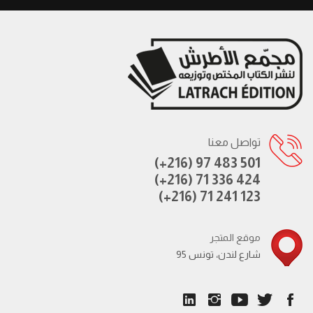
تواصل معنا
(+216) 97 483 501
(+216) 71 336 424
(+216) 71 241 123
موقع المتجر
95 شارع لندن، تونس