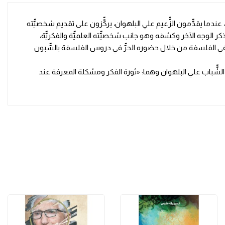
 عامّّة النّّاس وخاصّّتهم، عندما يقدّّمون الزّّعيم علي البلهوان، يركّّزون على تقديم شخصيّّته
من ذكر الوجه الآخر وكشفه وهو جانب شخصيّّته العلميّّة والفكريّّة،
 كذلك في الفلسفة من خلال حضوره الحرّّ في دروس الفلسفة بالسّّبون
لزعيم الشّّباب علي البلهوان وهما: «ثورة الفكر ومشكلة المعرفة عند