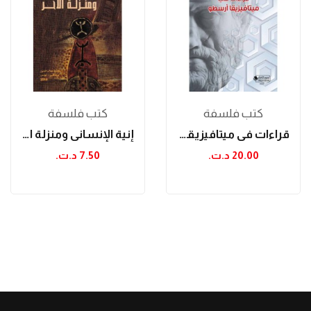
كتب فلسفة
كتب فلسفة
قراءات في ميتافيزيقا أرسطو
إنية الإنساني ومنزلة الآخر
20.00 د.ت.‏
7.50 د.ت.‏