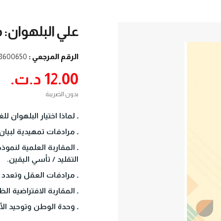
علي البلهوان: م
الرقم المرجعي :
8600650
12.00 د.ت.‏
بدون الضريبة
ـ لماذا اختيار البلهوان للغ
ـ مرادفات تمهيدية لبيان 
ـ المقاربة العلمية لنم
التقليد / تأسي اليقين.
ـ مرادفات العقل وتعدد
ـ المقاربة الافتراضية الظ
ـ وحدة الوطن وتوحيد الأم