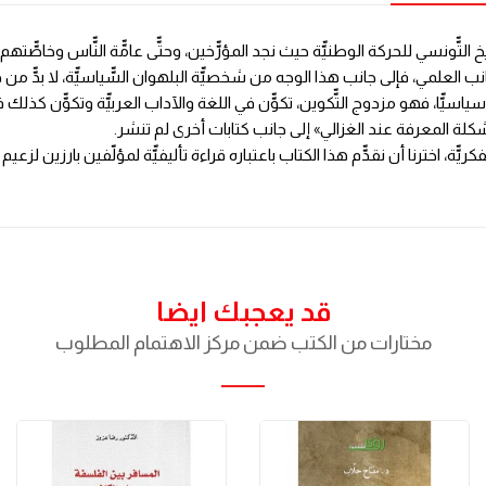
لشّّهيرة، أحداث 9 أفريل 1938 ، تأثير على التّّاريخ التّّونسي للحركة الوطنيّّة حيث نجد المؤرّّخين، وحتّّى
 الجانب العلمي، فإلى جانب هذا الوجه من شخصيّّة البلهوان السّّياسيّّة، لا بدّّ 
ّّة سياسيّّا، فهو مزدوج التّّكوين، تكوّّن في اللغة والآداب العربيّّة وتكوّّن
ومشكلة المعرفة عند الغزالي» إلى جانب كتابات أخرى لم تنشر.
فكريّّة، اخترنا أن نقدّّم هذا الكتاب باعتباره قراءة تأليفيّّة لمؤلّفين بارزين 
قد يعجبك ايضا
مختارات من الكتب ضمن مركز الاهتمام المطلوب