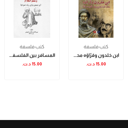
كتب فلسفة
كتب فلسفة
ابن خلدون وقرّاؤه محمّد عابد الجابري وإيف...
المسافر بين الفلسفة وعلم الكلام: ابن ميمون وابن...
15.00 د.ت.‏
15.00 د.ت.‏