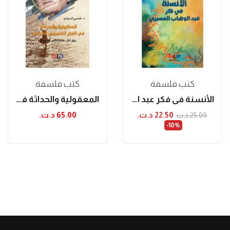
كتب فلسفة
كتب فلسفة
الأنسنة في فكر عبد الوهاب المسيري
المعقولية والحداثة في الفكر الفلسفي المعاصر:...
22.50 د.ت.‏
65.00 د.ت.‏
25.00 د.ت.‏
‎-10%