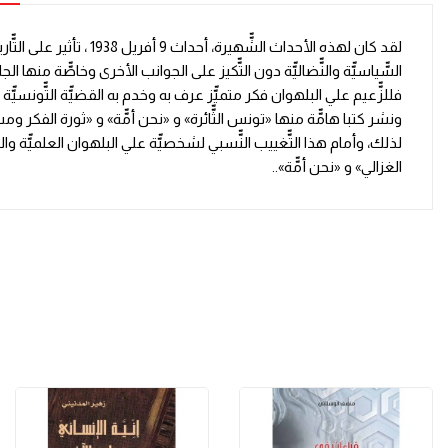
لقد كان لهذه الأحداث ا
السّّياسيّّة والنّّضاليّّة دون التّّكيز على الجوانب الأخرى وخاصّّة منها
فللزّّعيم علي البلهوان فكر متميّّز عرف به وخدم به القضيّّة التّّونسي
ونشر كتبا هامّّة منها «تونس الثّّائرة» و «نحن أمّّة» و «ثورة الفكر 
لذلك، وأمام هذا التّّغييب النّّسبي لشخصيّّة علي البلهوان العلميّّة وال
الغزالي» و «نحن أمّّة»..