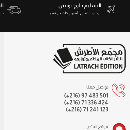
التسليم خارج تونس
ال
مواعيد التسليم : أسبوع كأقصى تقدير
مواعي
تواصل معنا
(+216) 97 483 501
(+216) 71 336 424
(+216) 71 241 123
موقع المتجر