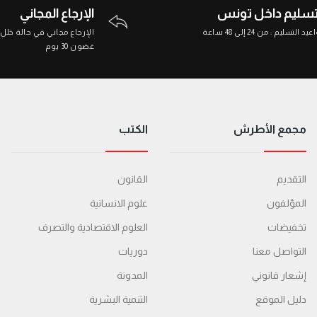
تسليم داخل تونس
الإرجاع المجاني
د التسليم : من 24 إلى 48 ساعة
الإرجاع مجاني في حالة خلل
غضون 30 يوم
مجمع الأطرش
الكتب
التقديم
القانون
المؤلفون
علوم الانسانية
تخفيضات
العلوم الاقتصادية والتصرف
التواصل معنا
دوريات
إشعار قانوني
المدونة
دليل الموقع
التنمية البشرية