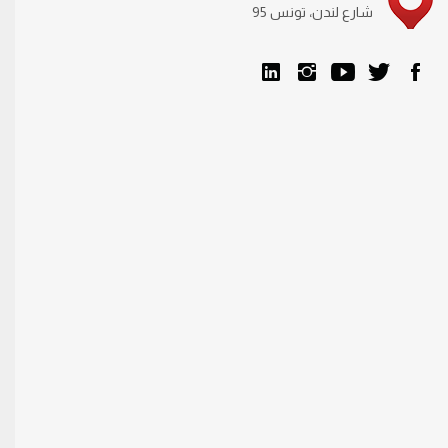
95 شارع لندن، تونس