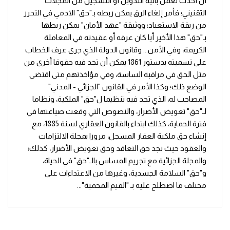
أن أخذت تعمل بالية التدوين أو التسجيل من المجلات
التقنيني؛ فأمر إلغاء الرق يمكن ربطه بـ"حق" الآدمي في التحرر
من ربقة الاستعباد؛ ووثيقة "عهد الأمان" يمكن ربطها
بـ"حق" هذا الأخير أيا كان عرقه أو عقيدته في المعاملة
الكريمة، وفي الأمن... وقانون الدولة الذي جرى عرف الخطاب
على تسميته بدستور 1861 يمكن أن تجد فيه حقوقا أخرى من
مثل الحق في مراقبة الساسة، وفي مؤاخذتهم متى اقتضى
الوضع ذلك؛ وكذا الأمر في القانون "الجزائي - المدني"
المصاحب له، الذي تجد فيه تنظيما ل"حق" الملكية، ونظاما
لـ"حق" تعويض الأضرار، والنصوص التي وقعت صياغتها في
فترة الحماية، كذلك ابتداء بالقانون العقاري لسنة 1885، مع
إنشاء حق ملكية العقار المسجل، مرورا بمجلة الالتزامات
والعقود حيث نجد حق التعاقد وحق تعويض الأضرار، كذلك؛
والمجلة الجزائية مع تجريم المساس بالـ"حق" في الحياة،
و"حق" السلامة الجسدية، وغيرها من الاعتداءات على
مختلف ما اصطلح عليه بـ "القيم المحمية"...