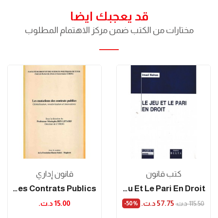
قد يعجبك ايضا
مختارات من الكتب ضمن مركز الاهتمام المطلوب
كتب قانون
قانون إداري
Les Mutations Des Contrats Publics
Le Jeu Et Le Pari En Droit
57.75 د.ت.‏
15.00 د.ت.‏
115.50 د.ت.‏
‎-50%