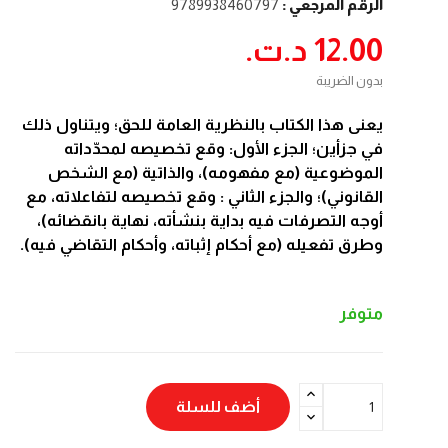
الرقم المرجعي :
9789938460797
12.00 د.ت.‏
بدون الضريبة
يعنى هذا الكتاب بالنظرية العامة للحق؛ ويتناول ذلك
في جزأين؛ الجزء الأول: وقع تخصيصه لمحدّداته
الموضوعية (مع مفهومه)، والذاتية (مع الشخص
القانوني)؛ والجزء الثاني : وقع تخصيصه لتفاعلاته، مع
أوجه التصرفات فيه بداية بنشأته، نهاية بانقضائه)،
وطرق تفعيله (مع أحكام إثباته، وأحكام التقاضي فيه).
متوفر
أضف للسلة