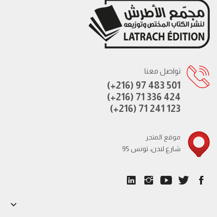
تواصل معنا
(+216) 97 483 501
(+216) 71 336 424
(+216) 71 241 123
موقع المتجر
95 شارع لندن، تونس
