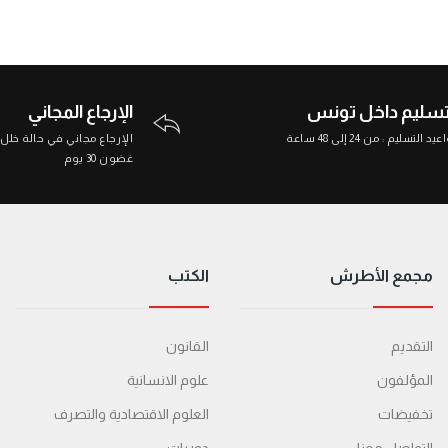
تسليم داخل تونس
الإرجاع المجاني
د التسليم : من 24 إلى 48 ساعة
الإرجاع مجاني في حالة خلل
غضون 30 يوم
مجمع الأطرش
الكتب
التقديم
القانون
المؤلفون
علوم الانسانية
تخفيضات
العلوم الاقتصادية والتصرف