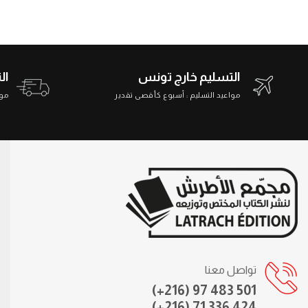
التسليم خارج تونس
ال
مواعيد التسليم : أسبوع كأقصى تقدير
مواعي
تواصل معنا
(+216) 97 483 501
(+216) 71 336 424