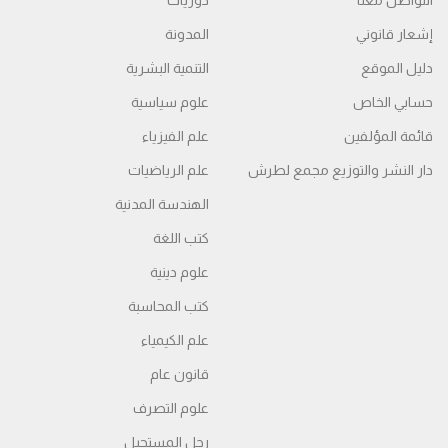
التواصل معنا
دوريات
إشعار قانوني
المدونة
دليل الموقع
التنمية البشرية
حسابي الخاص
علوم سياسية
قائمة المؤلفين
علم الفيزياء
دار النشر والتوزيع مجمع لطرش
علم الرياضيات
الهندسة المدنية
كتب اللغة
علوم دينية
كتب المحاسبة
علم الكيمياء
قانون عام
علوم التصرف
رجل المستحيل