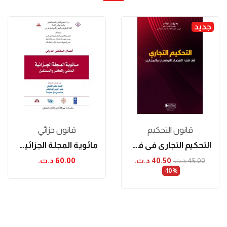
جديد
قانون التحكيم
قانون جزائي
التحكيم التجاري في فقه القضاء التونسي والمقارن
مائوية المجلة الجزائية (الماضي، الحاضر، المستقبل)
40.50 د.ت.‏
60.00 د.ت.‏
45.00 د.ت.‏
‎-10%