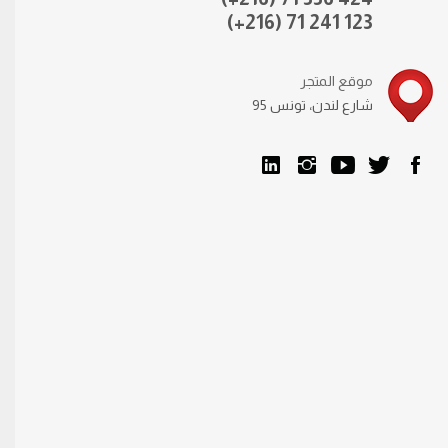
(+216) 71 241 123
موقع المتجر
95 شارع لندن، تونس