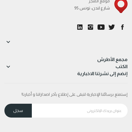
موقع المتجر
95 شارع لندن، تونس

مجمع الأطرش

الكتب
إنضم إلى نشرتنا الاخبارية
إستمتع برسائلنا الإخبارية لتبقى على إطلاع بآخر اصداراتنا و أخبارنا!