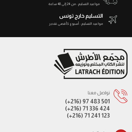
مواعيد التسليم : من 24 إلى 48 ساعة
التسليم خارج تونس
مواعيد التسليم : أسبوع كأقصى تقدير
تواصل معنا
(+216) 97 483 501
(+216) 71 336 424
(+216) 71 241 123