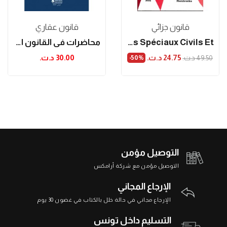
قانون جزائي
قانون عقاري
Droit Civil - Les Contrats Spéciaux Civils Et...
محاضرات في القانون العقاري الجزء الثالث
24.75 د.ت.‏
30.00 د.ت.‏
49.50 د.ت.‏
‎-50%
التوصيل مؤمن
التوصيل مؤمن مع شركة أرامكس
الإرجاع المجاني
الإرجاع مجاني في حالة خلل بالكتاب في غضون 30 يوم
التسليم داخل تونس