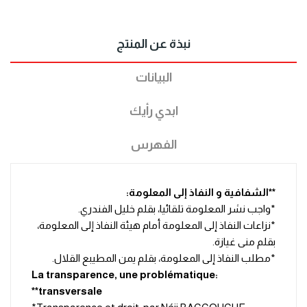
نبذة عن المنتج
البيانات
ابدي رأيك
الفهرس
**الشفافية و النفاذ إلى المعلومة:
*واجب نشر المعلومة تلقائيا، بقلم خليل الفندري.
*نزاعات النفاذ إلى المعلومة أمام هيئة النفاذ إلى المعلومة،
بقلم منى غيازة.
*مطلب النفاذ إلى المعلومة، بقلم يمن المطيبع القلال.
:La transparence, une problématique
transversale**