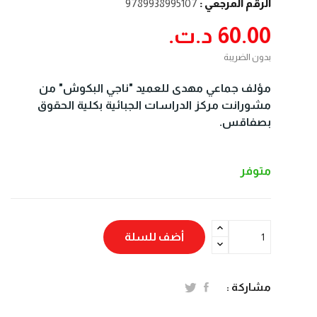
الرقم المرجعي :
9789938995107
60.00 د.ت.‏
بدون الضريبة
مؤلف جماعي مهدى للعميد "ناجي البكوش" من
مشورانت مركز الدراسات الجبائية بكلية الحقوق
بصفاقس.
متوفر
أضف للسلة
مشاركة :